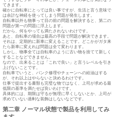
てきます。
確かに自転車にとっては良い事ですが、生活と言う意味で
は余計な神経を使ってしまう問題が発生します。
自転車以外も物事って目の前の問題を解決すると、第二の
問題が第一の問題に浮上します。
だから、何をやっても満たされないわけです。
あと、自転車の場合は最高の手段で問題が解決できます。
それは、定期的に新車に変えることです。どこかがガタ来
たら新車に変えれば問題は全て変わります。
しかし、物事全ては自転車のように古い物を捨てて新しく
することなどできません。
なので、出来ることは「これで良い」と言うレベルを引き
上げないことです。
自転車でいうと、パンク修理やチェーンへの給油はする
が、それ以上はやらないと決めるわけです。
仕事で提出する書類も完璧な物ではなく、上司が求める最
低限の基準を満たせば良いわけです。
具体的には、期限は守るが無理に早くしないとか、上司が
求めていない過剰な装飾はしないなどです。
第二章 ノーマル状態で製品を利用してみ
ます