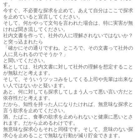
す。
今すぐ、不必要な探求を止めて、あえて自分はここで探求
を止めていると宣言してください。
そして、何かやって文句を言われた場合は、特に実害が無
ければ聞き流してください。
社内文書を作って、社外の人に理解されないではないか？
と突っ込まれたら
「確かにその通りですね。ところで、その文書って社外の
人に見られるのでそうか？」
と聞いてください。
私としては、社内文書に対して社外の理解を想定すること
が無駄だと考えます。
そして、そういうツッコみをしてくる上司や先輩は出来な
い人ではないかと疑います。
あと、何に対しても探求してしまう人って悪い言い方だと
依存性だと考えます。
だから、知性を持った人になりたければ、無意味な探求と
言う欲求を止めてください。
酒、たばこ、食事の欲求を止められないと健康に悪いとさ
れます。だから止めるわけです。
無意味な探求心もそれと同様です。そして、意味のない探
求心を止めることで無駄な行動が減り貯金できます。