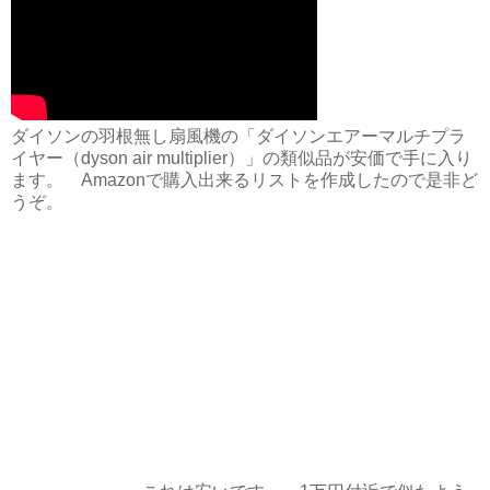
ダイソンの羽根無し扇風機の「ダイソンエアーマルチプラ
イヤー（dyson air multiplier）」の類似品が安価で手に入り
ます。 Amazonで購入出来るリストを作成したので是非ど
うぞ。