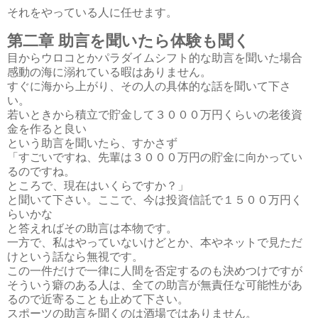
それをやっている人に任せます。
第二章 助言を聞いたら体験も聞く
目からウロコとかパラダイムシフト的な助言を聞いた場合
感動の海に溺れている暇はありません。
すぐに海から上がり、その人の具体的な話を聞いて下さ
い。
若いときから積立で貯金して３０００万円くらいの老後資
金を作ると良い
という助言を聞いたら、すかさず
「すごいですね、先輩は３０００万円の貯金に向かってい
るのですね。
ところで、現在はいくらですか？」
と聞いて下さい。ここで、今は投資信託で１５００万円く
らいかな
と答えればその助言は本物です。
一方で、私はやっていないけどとか、本やネットで見ただ
けという話なら無視です。
この一件だけで一律に人間を否定するのも決めつけですが
そういう癖のある人は、全ての助言が無責任な可能性があ
るので近寄ることも止めて下さい。
スポーツの助言を聞くのは酒場ではありません。