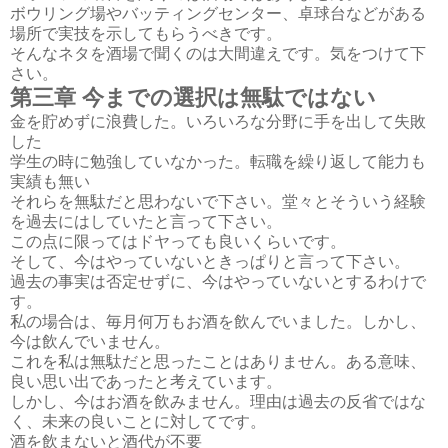
ボウリング場やバッティングセンター、卓球台などがある
場所で実技を示してもらうべきです。
そんなネタを酒場で聞くのは大間違えです。気をつけて下
さい。
第三章 今までの選択は無駄ではない
金を貯めずに浪費した。いろいろな分野に手を出して失敗
した
学生の時に勉強していなかった。転職を繰り返して能力も
実績も無い
それらを無駄だと思わないで下さい。堂々とそういう経験
を過去にはしていたと言って下さい。
この点に限ってはドヤっても良いくらいです。
そして、今はやっていないときっぱりと言って下さい。
過去の事実は否定せずに、今はやっていないとするわけで
す。
私の場合は、毎月何万もお酒を飲んでいました。しかし、
今は飲んでいません。
これを私は無駄だと思ったことはありません。ある意味、
良い思い出であったと考えています。
しかし、今はお酒を飲みません。理由は過去の反省ではな
く、未来の良いことに対してです。
酒を飲まないと酒代が不要