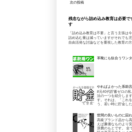
次の投稿
残念ながら詰め込み教育は必要で
す
「詰め込み教育は不要」と言う主張は今
詰め込む量は減っていますがそれでも児
自由活発な討論などを重視した教育の方
革靴にも似合うワンタッ
やればよかった系助
#元40代貯蓄ゼロの
法の一つを紹介します
す。それは、「これを
う、若い時に貯金したほ
世間の良いものに囚
高級ブランド品から
えば廉価なものより
浪費のもとです。 全