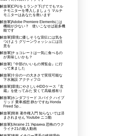
[解放軍]CPUを１ランク下げてでもマル
チモニターを導入しましょう マルチ
モニターはあなたを救います
[解放軍]Adobe Premiere Elementsには
機能が少ない？ 使いこなせば超多機
能です
[解放軍]環境に優しそうな宣伝には気を
つけよう グリーンウォッシュには注
意を
[解放軍]チョコレートは一気に食べるの
が美味しいかも？
[解放軍]『中部のいいもの博覧会』に行
って来ました
[解放軍]十分の一の大きさで実現可能な
下水施設 アクティフロ
[解放軍]環境にやさしいHDDケース『玄
蔵』を使ってみた 安くて高級感有り
[解放軍]ホンダフリード スパイク ハイブ
リッド 乗車感想 静かですね Honda
Freed Sp...
[解放軍]簡単 著作権入門 知らないでは済
まされません Youtube ニコ動
[解放軍]Ukraine 21 Украина 恐怖のウク
ライナ21の殺人動画
[解放軍]速報 イチロー選手の移籍理由