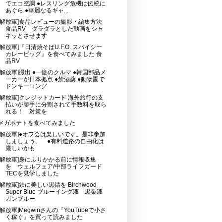
でエコ空調 ●レスリング危機は伝統に
あぐら ●華麗なるギャ...
[解放軍]食品レビューの撮影・編集方法
食品RV ダラダラとした動画をシャ
キッとさせます
[解放軍]『日清焼そばU.F.O. スパイシー
カレービッグ』を食べてみました 食
品RV
[解放軍]撮出 ●一億のクルマ ●韓国部品メ
ーカーが日本拠点 ●禁酒薬 ●動物園で
ドンキーコング
[解放軍]クレジットカード 海外旅行の支
払いが勝手に分割されて手数料を取ら
れる！ 対策を
メガポテトを食べてみました
[解放軍]●オフ会は楽しいです。是非参加
しましょう。 ●有料道路の自由化は
厳しいかも
[解放軍]身にふりかかる前に情報収集
を ウェルフェア/中部ライフガード
TECを見学しました
[解放軍]鉄に美しい黒錆を Birchwood
Super Blue ブルーイング液 黒染液
ガンブルー
[解放軍]Megwinさんの『YouTubeで小さ
く稼ぐ』を買って読みました