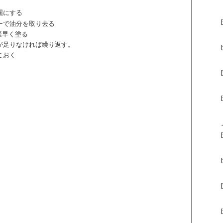
麗にする
ーで油分を取り去る
』を素早く塗る
が足りなければ繰り返す。
ておく