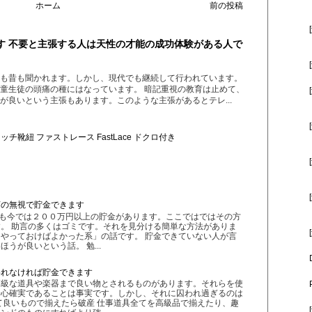
ホーム
前の投稿
す 不要と主張する人は天性の才能の成功体験がある人で
も昔も聞かれます。しかし、現代でも継続して行われています。
童生徒の頭痛の種にはなっています。 暗記重視の教育は止めて、
が良いという主張もあります。このような主張があるとテレ...
チ靴紐 ファストレース FastLace ドクロ付き
言の無視で貯金できます
私も今では２００万円以上の貯金があります。ここではではその方
。 助言の多くはゴミです。それを見分ける簡単な方法がありま
やっておけばよかった系」の話です。 貯金できていない人が言
うが良いという話。 勉...
われなければ貯金できます
高級な道具や楽器まで良い物とされるものがあります。それらを使
安心確実であることは事実です。しかし、それに囚われ過ぎるのは
て良いもので揃えたら破産 仕事道具全てを高級品で揃えたり、趣