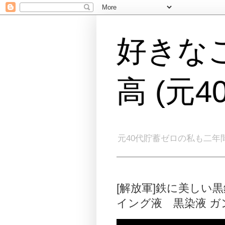
好きな
高 (元
元40代貯蓄ゼロの私も二年
[解放軍]鉄に美しい黒錆を 
イング液 黒染液 ガ