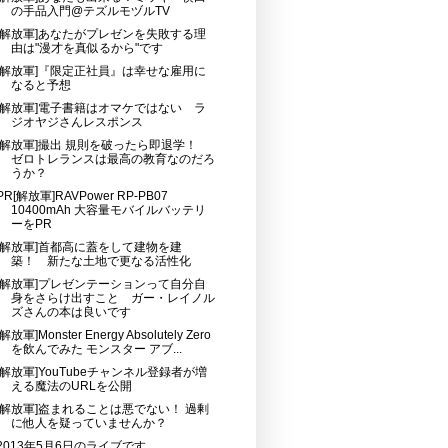
の手品入門@テズルモヅルTV
[解放軍]あなたがプレゼンを失敗する理
由は"漫才を真似るから"です
[解放軍]『限定正社員』は幸せな雇用に
なると予想
[解放軍]電子書籍はオマケではない ラ
ジオヤジさんレスポンス
[解放軍]撮出 規則を破ったら即退学！
ゼロトレランスは最高の教育なのだろ
うか？
PR[解放軍]RAVPower RP-PB07
10400mAh 大容量モバイルバッテリ
ーをPR
[解放軍]首都高に蓋をして建物を建
築！ 新たな土地で更なる活性化
[解放軍]プレゼンテーションって自分自
身をさらけ出すこと ガー・レイノル
ズさんの本は良いです
[解放軍]Monster Energy Absolutely Zero
を飲んでみた モンスター アブ...
[解放軍]YouTubeチャンネル登録者が増
える魔法のURLを公開
[解放軍]盗まれることは悪でない！ 過剰
に他人を疑っていませんか？
2013年5月6日のライブです