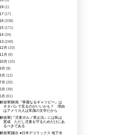
20
(5)
19
(1)
17
(17)
16
(338)
15
(171)
14
(34)
13
(240)
12月
(10)
11月
(6)
10月
(10)
9月
(9)
8月
(12)
7月
(20)
6月
(39)
5月
(61)
[解放軍]映画『華麗なるギャツビー』は
ネタバレで見るのがいいかも？ 理由
はアメリカ人は常識の文学だから
[解放軍]『児童ポルノ禁止法』には私は
賛成 ただし児童を守るためだけにあ
るべきである
[解放軍]撮出 ●日本デコラックス 地下水