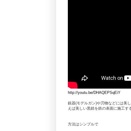
http://youtu.be/DHAQEPSqEiY
銃器(モデルガン)や刃物などには美しい”黒
えば美しい黒錆を鉄の表面に施工す
方法はシンプルで