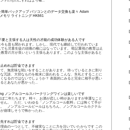
ンドのものにすればより確...
画を簡単バックアップ パソコンとのデータ交換も楽々 Adam
Appleメモリ ライトニング HK661
不要と主張する人は天性の才能の成功体験がある人です
は今も昔も聞かれます。しかし、現代でも継続して行われていま
でも児童生徒の頭痛の種にはなっています。 暗記重視の教育は止
た教育の方が良いという主張もあります。このような主張があると
を止めれば貯金できます
て、無意味な戦いをすることがあります。 待っているときに割り
な冗談、大切なものを粗末に扱われる こんな、失礼とすることに
くなるのではないでしょうか？ 表面的にみると完全に相手が悪い
とあなたが悪かった...
 Sparkling ノンアルコールスパークリングワインは楽しいです
ほぼ二年たちます。時々、お酒が恋しい時がありますが幸運なこと
ません。 ただ、いわゆる「ノンアルコール飲料」には怖くて手が
た。 ノンアルコールビールはもちろん、ノンアルコールカクテル
が崩壊しそうで怖かったわ...
優先すれば貯金できます
理由の一つとして、不確実なことに力を注いでいたからです この