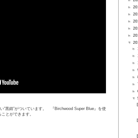
►
20
►
20
►
20
►
20
►
20
►
20
▼
20
►
►
►
►
►
►
►
▼
錆”がついています。 『Birchwood Super Blue』を使
ることができます。