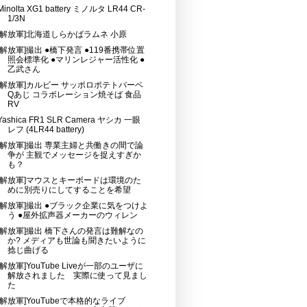
Minolta XG1 battery ミノルタ LR44 CR-
1/3N
[解放軍]北海道しらかばラムネ 小原
[解放軍]撮出 ●橋下発言 ●119番携帯位置
照会標準化 ●マリンレジャー活性化 ●
乙武さん
[解放軍]カルビー サッポロポテトバーベ
Qあじ コラボレーション焼そば 食品
RV
Yashica FR1 SLR Camera ヤシカ 一眼
レフ (4LR44 battery)
[解放軍]撮出 専業主婦と共働きの間で論
争が 主観でメッセージを捉えすぎか
も？
[解放軍]マウスとキーボードは環境のた
めに別売りにしてすることを希望
[解放軍]撮出 ●ブラック企業に気をつけよ
う ●屋外拡声器メーカーのウィレン
[解放軍]撮出 橋下さんの発言は難解なの
か? メディアも世論も聞きたいように
捻じ曲げる
[解放軍]YouTube Liveが一部のユーザに
解放されました 実際に使って見まし
た
[解放軍]YouTubeで本格的なライブ