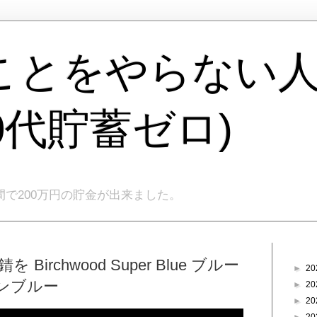
ことをやらない
40代貯蓄ゼロ)
間で200万円の貯金が出来ました。
ブログ
Birchwood Super Blue ブルー
►
20
ンブルー
►
20
►
20