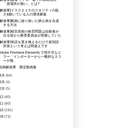
「居場所が無い」とは?
[解放軍]ドラクエ１０のクオリティの低
さ&動いている人の環境募集
[解放軍]動画に繰り抜いた静止画を合成
する方法
[解放軍]桜宮高校の体罰問題は自殺者が
出る前から教育委員会が把握していた
[解放軍]単語を置き換えるだけで差別語
対策という考えは間違えです
Adobe Premiere Elements で理不尽なエ
ラー「インポーターから一般的なエラ
ーが報...
動画解放軍 限定動画集
4月
(64)
3月
(4)
2月
(5)
12
(40)
11
(60)
10
(191)
09
(73)