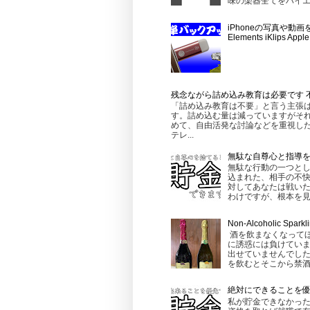
味の楽器全てをハイエ
iPhoneの写真や動
Elements iKlips 
残念ながら詰め込み教育は必要です 
「詰め込み教育は不要」と言う主張
す。詰め込む量は減っていますがそれ
めて、自由活発な討論などを重視し
テレ...
無駄な自尊心と指導
無駄な行動の一つとし
込まれた、相手の不快
対してあなたは戦いた
わけですが、根本を見る
Non-Alcoholic
酒を飲まなくなって
に誘惑には負けてい
出せていませんでし
を飲むとそこから禁酒
絶対にできることを
私が貯金できなかった