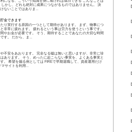
利になる、こういう知識を身に着ければ成功できる こんなことば
 しかし、どれも絶対に成果につながるものではありません。 決
ないことではありま...
と貯金できます
たり実行する原因の一つとして期待があります。 まず、物事につ
と非常に疲れます。 疲れるという事は労力を使うという事です。
間やお金が必要です。 そう、期待することであなたの大切な時間
す。 だから、ま...
や不安をあおります。 完全なる嘘は無いと思いますが、非常に珍
はあります。 そう、めったに起こらない事実を、よくある事実と
す。 希望を煽る例としては FIREで早期退職して、資産運用だけ
マサイトを利用...