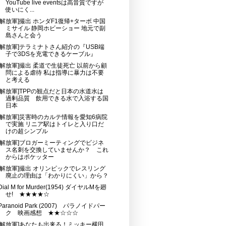
YouTube live eventsは高音質ですが
使いにく...
[解放軍]撮出 ホンダF1復帰+ターボ 中国
ミサイル 静岡ホビーショー 地元で副
島さんと会う
[解放軍]テラミナトさん紹介の『USB端
子で3DSを充電できるケーブル』
[解放軍]撮出 柔道で生徒死亡 以前から顧
問による虐待 私は指導に暴力は不要
と考える
[解放軍]TPPの観点だと日本の水道水は
過剰品質 飲用できる水で入浴する国
日本
[解放軍]災害時のカルテ情報を愛知6病院
で実施 リニア駅はトイレと入り口だ
けの超シンプル
[解放軍]ブロガーミーティングでビジネ
ス名刺を交換していませんか？ これ
からはポケッター
[解放軍]撮出 オリンピックでレスリング
廃止の理由は「わかりにくい」から？
Dial M for Murder(1954) ダイヤルMを廻
せ! ★★★★☆
Paranoid Park (2007) パラノイドパー
ク 映画感想 ★★☆☆☆
[解放軍]あなたも出来る！ミッキー横田