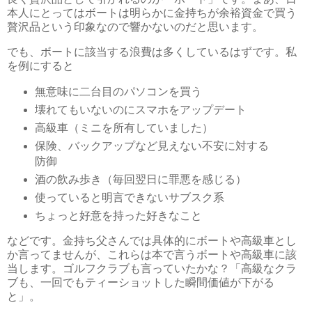
本人にとってはボートは明らかに金持ちが余裕資金で買う
贅沢品という印象なので響かないのだと思います。
でも、ボートに該当する浪費は多くしているはずです。私
を例にすると
無意味に二台目のパソコンを買う
壊れてもいないのにスマホをアップデート
高級車（ミニを所有していました）
保険、バックアップなど見えない不安に対する
防御
酒の飲み歩き（毎回翌日に罪悪を感じる）
使っていると明言できないサブスク系
ちょっと好意を持った好きなこと
などです。金持ち父さんでは具体的にボートや高級車とし
か言ってませんが、これらは本で言うボートや高級車に該
当します。ゴルフクラブも言っていたかな？「高級なクラ
ブも、一回でもティーショットした瞬間価値が下がる
と」。