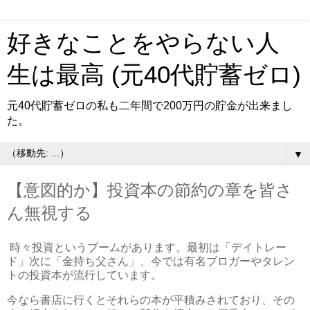
好きなことをやらない人
生は最高 (元40代貯蓄ゼロ)
元40代貯蓄ゼロの私も二年間で200万円の貯金が出来まし
た。
▼
【意図的か】投資本の節約の章を皆さ
ん無視する
時々投資というブームがあります。最初は「デイトレー
ド」次に「金持ち父さん」、今では有名ブロガーやタレン
トの投資本が流行しています。
今なら書店に行くとそれらの本が平積みされており、その