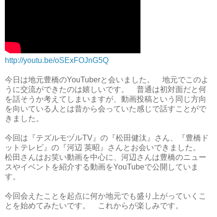
http://youtu.be/oSExFOJnG5Q
今日は地元豊橋のYouTuberと会いました。 地元でこのよ
うに交流ができたのは嬉しいです。 普通は初対面だと何
を話そうか考えてしまいますが、動画投稿という同じ方向
を向いている人とは昔から会っていた感じで話すことがで
きました。
今回は『テズルモヅルTV』の『松田健汰』さん、『豊橋ド
ットテレビ』の『河辺 英昭』さんとお会いできました。
松田さんはお笑い動画を中心に、河辺さんは豊橋のニュー
スやイベントを紹介する動画をYouTubeで公開していま
す。
今回会えたことを起点に何か地元でも盛り上がっていくこ
とを始めてみたいです。 これからが楽しみです。