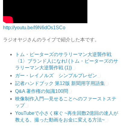
http://youtu.be/I9N6dOs1SCo
ラジオヤジさんのライブで紹介した本です。
トム・ピーターズのサラリーマン大逆襲作戦
〈1〉ブランド人になれ! (トム・ピーターズのサ
ラリーマン大逆襲作戦 (1))
ガー・レイノルズ シンプルプレゼン
記者ハンドブック 第12版 新聞用字用語集
Q&A 著作権の知識100問
映像制作入門―見せることへのファーストステ
ップ
YouTubeで小さく稼ぐ ~再生回数2億回の達人が
教える、撮った動画をお金に変える方法~