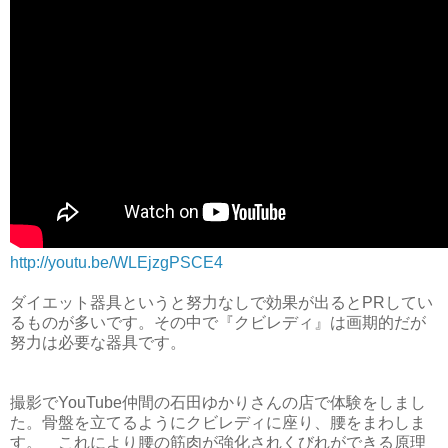
http://youtu.be/WLEjzgPSCE4
ダイエット器具というと努力なしで効果が出るとPRしてい
るものが多いです。その中で『クビレディ』は画期的だが
努力は必要な器具です。
撮影でYouTube仲間の石田ゆかりさんの店で体験をしまし
た。骨盤を立てるようにクビレディに座り、腰をまわしま
す。 これにより腰の筋肉が強化されくびれができる原理