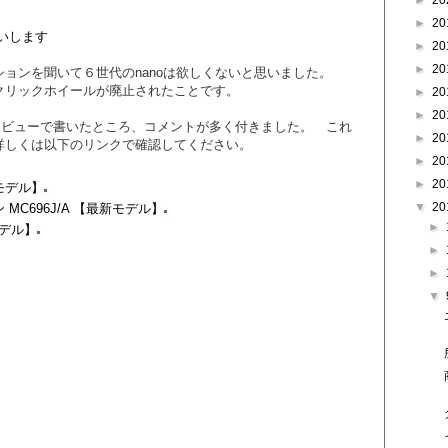
►
20
►
20
いします
►
20
►
20
ションを聞いて６世代のnanoは欲しくないと思いました。
クリックホイールが廃止されたことです。
►
20
►
20
のレビューで書いたところ、コメントが多く付きました。 これ
►
20
詳しくは以下のリンクで確認してください。
►
20
►
20
最新モデル】
▼
20
リーン MC696J/A 【最新モデル】
►
新モデル】
►
►
▼