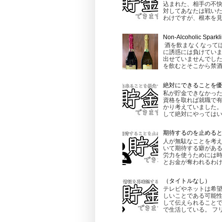
込まれた、相手の不快
対してあなたは戦いた
わけですが、根本を見る
Non-Alcoholic
酒を飲まなくなって
に誘惑には負けてい
出せていませんでし
を飲むとそこから禁酒
絶対にできることを
私が貯金できなかった
資格を取れば就職で有
かり考えていました。
して絶対にやってはいけ
期待するのを止める
人が無駄なことを考え
いて期待する癖がある
労力を使うためには時
とお金が奪われるわけで
（タイトルなし）
テレビやネットは希望
しいことである可能性
して伝えられることで
で生活している。 フリ