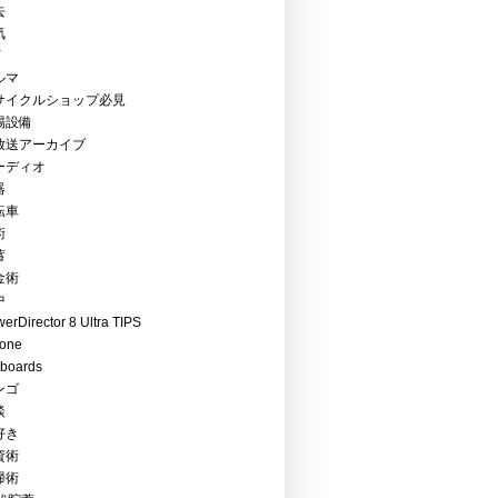
去
気
Y
ルマ
サイクルショップ必見
場設備
放送アーカイブ
ーディオ
器
転車
術
蓄
金術
中
erDirector 8 Ultra TIPS
hone
boards
ンゴ
談
好き
資術
掃術