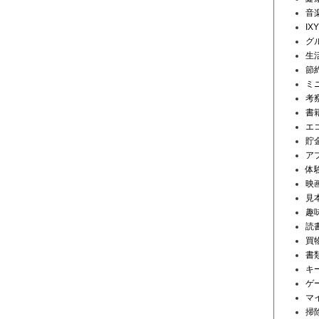
音
IX
グ
生
節
ミ
考
書
エ
貯
ア
体
映
見
趣
読
買
書
キ
ゲ
マ
掃