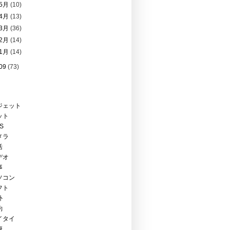
5月
(10)
4月
(13)
3月
(36)
2月
(14)
1月
(14)
09
(73)
ジェット
ット
PS
メラ
活
デオ
事
ソコン
フト
外
約
イタイ
康