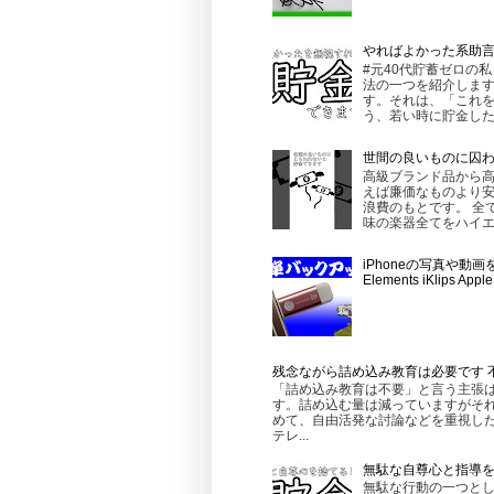
やればよかった系助
#元40代貯蓄ゼロの
法の一つを紹介します
す。それは、「これを
う、若い時に貯金したほ
世間の良いものに囚
高級ブランド品から
えば廉価なものより
浪費のもとです。 全
味の楽器全てをハイエ
iPhoneの写真や動
Elements iKlips 
残念ながら詰め込み教育は必要です 
「詰め込み教育は不要」と言う主張
す。詰め込む量は減っていますがそれ
めて、自由活発な討論などを重視し
テレ...
無駄な自尊心と指導
無駄な行動の一つとし