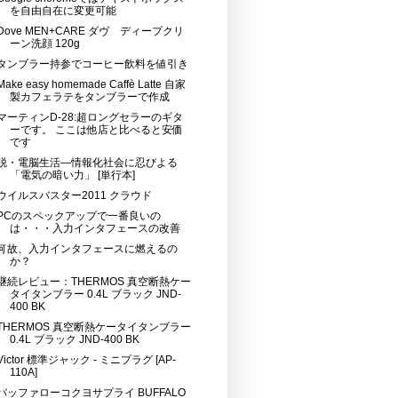
を自由自在に変更可能
Dove MEN+CARE ダヴ ディープクリ
ーン洗顔 120g
タンブラー持参でコーヒー飲料を値引き
Make easy homemade Caffè Latte 自家
製カフェラテをタンブラーで作成
マーティンD-28:超ロングセラーのギタ
ーです。 ここは他店と比べると安価
です
脱・電脳生活―情報化社会に忍びよる
「電気の暗い力」 [単行本]
ウイルスバスター2011 クラウド
PCのスペックアップで一番良いの
は・・・入力インタフェースの改善
何故、入力インタフェースに燃えるの
か？
継続レビュー：THERMOS 真空断熱ケー
タイタンブラー 0.4L ブラック JND-
400 BK
THERMOS 真空断熱ケータイタンブラー
0.4L ブラック JND-400 BK
Victor 標準ジャック - ミニプラグ [AP-
110A]
バッファローコクヨサプライ BUFFALO