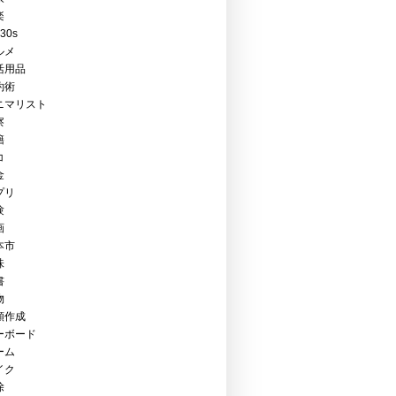
楽
Y30s
ルメ
活用品
約術
ニマリスト
察
籍
コ
金
プリ
験
画
本市
味
書
物
類作成
ーボード
ーム
イク
除