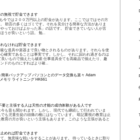
言の無視で貯金できます
私も今では２００万円以上の貯金があります。ここではではその方
。 助言の多くはゴミです。それを見分ける簡単な方法がありま
やっておけばよかった系」の話です。 貯金できていない人が言
うが良いという話。 勉...
われなければ貯金できます
高級な道具や楽器まで良い物とされるものがあります。それらを使
安心確実であることは事実です。しかし、それに囚われ過ぎるのは
て良いもので揃えたら破産 仕事道具全てを高級品で揃えたり、趣
ンドのものにすればより確...
画を簡単バックアップ パソコンとのデータ交換も楽々 Adam
Appleメモリ ライトニング HK661
不要と主張する人は天性の才能の成功体験がある人です
は今も昔も聞かれます。しかし、現代でも継続して行われていま
でも児童生徒の頭痛の種にはなっています。 暗記重視の教育は止
た教育の方が良いという主張もあります。このような主張があると
を止めれば貯金できます
て、無意味な戦いをすることがあります。 待っているときに割り