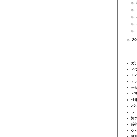
►
►
►
►
►
►
20
ラベル
ガ
ネ
TI
カ
生
ビ
仕
パ
ソ
海
節
ケ
健