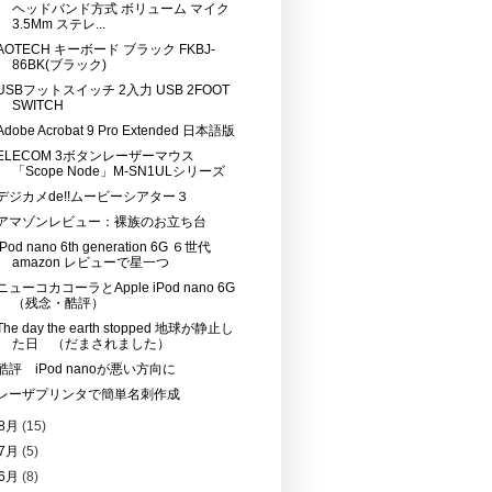
ヘッドバンド方式 ボリューム マイク
3.5Mm ステレ...
AOTECH キーボード ブラック FKBJ-
86BK(ブラック)
USBフットスイッチ 2入力 USB 2FOOT
SWITCH
Adobe Acrobat 9 Pro Extended 日本語版
ELECOM 3ボタンレーザーマウス
「Scope Node」M-SN1ULシリーズ
デジカメde!!ムービーシアター３
アマゾンレビュー：裸族のお立ち台
iPod nano 6th generation 6G ６世代
amazon レビューで星一つ
ニューコカコーラとApple iPod nano 6G
（残念・酷評）
The day the earth stopped 地球が静止し
た日 （だまされました）
酷評 iPod nanoが悪い方向に
レーザプリンタで簡単名刺作成
8月
(15)
7月
(5)
6月
(8)