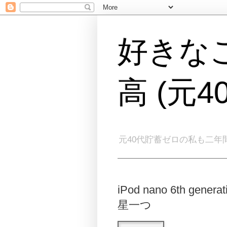
好きな
高 (元
元40代貯蓄ゼロの私も二年
iPod nano 6th ge
星一つ