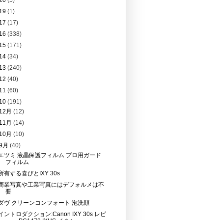
20
(5)
19
(1)
17
(17)
16
(338)
15
(171)
14
(34)
13
(240)
12
(40)
11
(60)
10
(191)
12月
(12)
11月
(14)
10月
(10)
9月
(40)
エツミ 液晶保護フィルム プロ用ガード
フィルム
所有する喜びとIXY 30s
商業写真や工業写真にはデフォルメは不
要
ダヴ クリーンコンフォート 泡洗顔
イントロダクション:Canon IXY 30s レビ