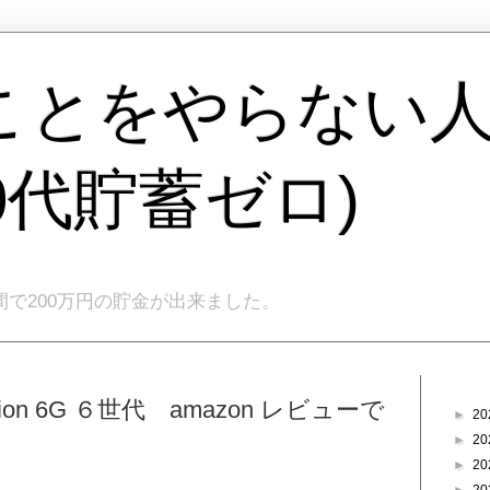
ことをやらない
40代貯蓄ゼロ)
間で200万円の貯金が出来ました。
ブログ
neration 6G ６世代 amazon レビューで
►
20
►
20
►
20