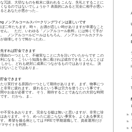
な冗談、大切なものを粗末に扱われる こんな、失礼とすることに
くなるのではないでしょうか？ 表面的にみると完全に相手が悪い
とあなたが悪かった...
 Sparkling ノンアルコールスパークリングワインは楽しいです
ほぼ二年たちます。時々、お酒が恋しい時がありますが幸運なこと
ません。 ただ、いわゆる「ノンアルコール飲料」には怖くて手が
た。 ノンアルコールビールはもちろん、ノンアルコールカクテル
が崩壊しそうで怖かったわ...
優先すれば貯金できます
理由の一つとして、不確実なことに力を注いでいたからです この
利になる、こういう知識を身に着ければ成功できる こんなことば
 しかし、どれも絶対に成果につながるものではありません。 決
ないことではありま...
と貯金できます
たり実行する原因の一つとして期待があります。 まず、物事につ
と非常に疲れます。 疲れるという事は労力を使うという事です。
間やお金が必要です。 そう、期待することであなたの大切な時間
す。 だから、ま...
や不安をあおります。 完全なる嘘は無いと思いますが、非常に珍
►
はあります。 そう、めったに起こらない事実を、よくある事実と
す。 希望を煽る例としては FIREで早期退職して、資産運用だけ
►
マサイトを利用...
►