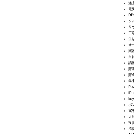
過
電
DI
ク
リ
工
生
オ
楽
自
話
貯
貯
集
Pow
iP
key
ボ
冗
大
投
清