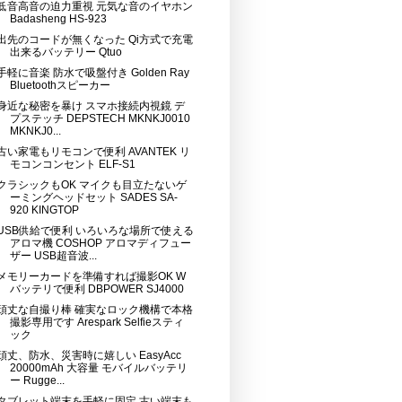
低音高音の迫力重視 元気な音のイヤホン
Badasheng HS-923
出先のコードが無くなった Qi方式で充電
出来るバッテリー Qtuo
手軽に音楽 防水で吸盤付き Golden Ray
Bluetoothスピーカー
身近な秘密を暴け スマホ接続内視鏡 デ
プステッチ DEPSTECH MKNKJ0010
MKNKJ0...
古い家電もリモコンで便利 AVANTEK リ
モコンコンセント ELF-S1
クラシックもOK マイクも目立たないゲ
ーミングヘッドセット SADES SA-
920 KINGTOP
USB供給で便利 いろいろな場所で使える
アロマ機 COSHOP アロマディフュー
ザー USB超音波...
メモリーカードを準備すれば撮影OK W
バッテリで便利 DBPOWER SJ4000
頑丈な自撮り棒 確実なロック機構で本格
撮影専用です Arespark Selfieスティ
ック
頑丈、防水、災害時に嬉しい EasyAcc
20000mAh 大容量 モバイルバッテリ
ー Rugge...
タブレット端末を手軽に固定 古い端末も