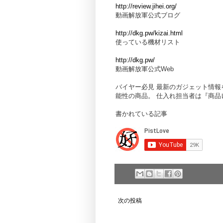
http://review.jihei.org/
動画解放軍公式ブログ
http://dkg.pw/kizai.html
使っている機材リスト
http://dkg.pw/
動画解放軍公式Web
バイヤー必見 最新のガジェット情
能性の商品。 仕入れ担当者は『商
書かれている記事
次の投稿