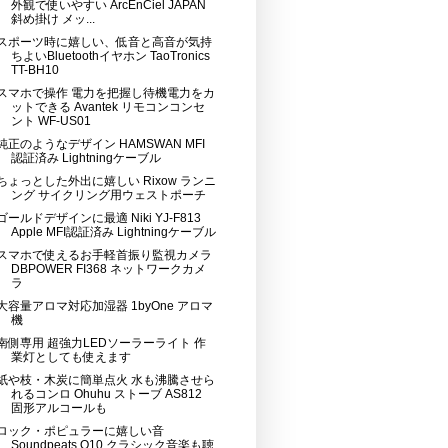
外観で使いやすい ArcEnCiel JAPAN
斜め掛け メッ...
スポーツ時に嬉しい、低音と高音が気持
ちよいBluetoothイヤホン TaoTronics
TT-BH10
スマホで操作 電力を把握し待機電力をカ
ットできる Avantek リモコンコンセ
ント WF-US01
純正のようなデザイン HAMSWAN MFI
認証済み Lightningケーブル
ちょっとした外出に嬉しい Rixow ランニ
ング サイクリング用ウェストポーチ
ゴールドデザインに最適 Niki YJ-F813
Apple MFI認証済み Lightningケーブル
スマホで使えるお手軽首振り監視カメラ
DBPOWER FI368 ネットワークカメ
ラ
大容量アロマ対応加湿器 1byOne アロマ
機
南側専用 超強力LEDソーラーライト 作
業灯としても使えます
紙や枝・木炭に簡単点火 水も沸騰させら
れるコンロ Ohuhu ストーブ AS812
固形アルコールも
ロック・ポピュラーに嬉しい音
Soundpeats Q10 クラシック音楽も聴