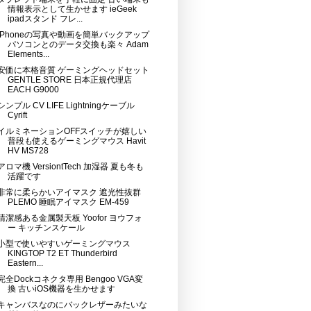
情報表示として生かせます ieGeek
ipadスタンド フレ...
iPhoneの写真や動画を簡単バックアップ
パソコンとのデータ交換も楽々 Adam
Elements...
安価に本格音質 ゲーミングヘッドセット
GENTLE STORE 日本正規代理店
EACH G9000
シンプル CV LIFE Lightningケーブル
Cyrift
イルミネーションOFFスイッチが嬉しい
普段も使えるゲーミングマウス Havit
HV MS728
アロマ機 VersiontTech 加湿器 夏も冬も
活躍です
非常に柔らかいアイマスク 遮光性抜群
PLEMO 睡眠アイマスク EM-459
清潔感ある金属製天板 Yoofor ヨウフォ
ー キッチンスケール
小型で使いやすいゲーミングマウス
KINGTOP T2 ET Thunderbird
Eastern...
完全Dockコネクタ専用 Bengoo VGA変
換 古いiOS機器を生かせます
キャンバスなのにバックレザーみたいな