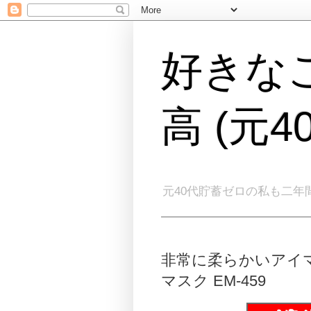
好きな
高 (元
元40代貯蓄ゼロの私も二年
非常に柔らかいアイマス
マスク EM-459