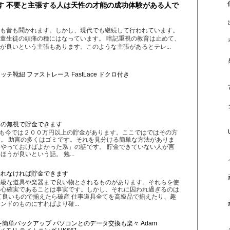
す 不要と主張する人は天性の才能の成功体験がある人で
も昔も聞かれます。しかし、現代でも継続して行われています。
童生徒の頭痛の種にはなっています。 暗記重視の教育は止めて、
が良いという主張もあります。このような主張があるとテレ...
チ靴紐 ファストレース FastLace ドクロ付き
言の無視で貯金できます
私も今では２００万円以上の貯金があります。ここではではその方
。 助言の多くはゴミです。それを見分ける簡単な方法がありま
やっておけばよかった系」の話です。 貯金できていない人が言
うが良いという話。 勉...
われなければ貯金できます
高級な道具や楽器まで良い物とされるものがあります。それらを使
安心確実であることは事実です。しかし、それに囚われ過ぎるのは
て良いもので揃えたら破産 仕事道具全てを高級品で揃えたり、趣
ンドのものにすればより確...
画を簡単バックアップ パソコンとのデータ交換も楽々 Adam