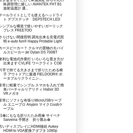
引き金を引くだけで体温測定 赤ちゃんの
体調管理に嬉しい AVANTEK FHT B1
放射温度計 通...
テールライトとしても使えるヘッドライ
ト デプステッチ DEPSTECH LED
シンプルな構造で使いやすいガーリック
プレス FREETOO
さりげない間接照明 調光出来る充電式照
明 e-auto fun® Happy Protable Light
カースピーカー？ クルマの置物のモバイ
ルスピーカー jkr Dylan DS 700BT
便利な電池式作業灯 いろいろな置き方が
出来ます CVLIFE ワークライト COB
片手で持てる大きさまで折りたためる椅
子 アウトドアに最適 FIELDOOR® ポ
ータブルリクライニン...
非常に軽量でシンプル スマホを入れて簡
単バーチャルリアリティ Habor 3D
VRメガネ
非常にソフトな布張りMicroUSBケーブ
ル エニープロ Anypro マイクロusbケ
ーブル
日傘にもなる折りたたみ雨傘 サイベナ
Saiveina 手開き 折り畳み傘
古いディスプレイにHDMI接続 Aukey
HDMI to VGA変換アダプタ 1080p