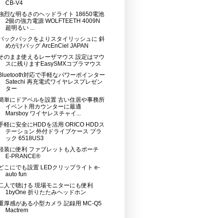
CB-V4
強烈な明るさのヘッドライト 18650電池
2個の強力電源 WOLFTEETH 4009N
超明るい ...
バックパックをよりスタイリッシュに 斜
めがけバッグ ArcEnCiel JAPAN
そのまま使えるレーザマウス 設定はマウ
スに残りますEasySMXコブラマウス
Bluetooth対応で手軽なパワーポインター
Satechi 再充電式ワイヤレスプレゼン
ター
簡単にドアベルを設置 古い住居や事務所
イベント用カウンターに最適
Marsboy ワイヤレスチャイ...
手軽に安全にHDDを活用 ORICO HDDス
テーション 外付ドライブケース ブラ
ック 6518US3
軽装に便利 ファブレットも入るポーチ
E-PRANCE®
どこにでも設置 LEDクリップライト e-
auto fun
二人で聴ける 現場モニターにも便利
1byOne 折りたたみヘッドホン
重厚感がある小型カメラ 記録用 MC-Q5
Mactrem