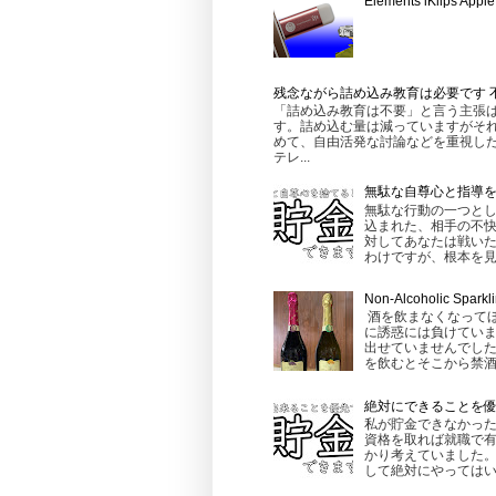
Elements iKlips 
残念ながら詰め込み教育は必要です 
「詰め込み教育は不要」と言う主張
す。詰め込む量は減っていますがそれ
めて、自由活発な討論などを重視し
テレ...
無駄な自尊心と指導
無駄な行動の一つとし
込まれた、相手の不快
対してあなたは戦いた
わけですが、根本を見る
Non-Alcoholic
酒を飲まなくなって
に誘惑には負けてい
出せていませんでし
を飲むとそこから禁酒
絶対にできることを
私が貯金できなかった
資格を取れば就職で有
かり考えていました。
して絶対にやってはいけ