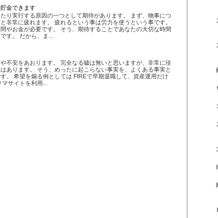
と貯金できます
たり実行する原因の一つとして期待があります。 まず、物事につ
と非常に疲れます。 疲れるという事は労力を使うという事です。
間やお金が必要です。 そう、期待することであなたの大切な時間
す。 だから、ま...
や不安をあおります。 完全なる嘘は無いと思いますが、非常に珍
はあります。 そう、めったに起こらない事実を、よくある事実と
す。 希望を煽る例としては FIREで早期退職して、資産運用だけ
マサイトを利用...