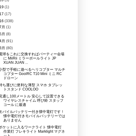
20
(5)
19
(1)
17
(17)
16
(338)
7月
(1)
5月
(8)
4月
(91)
3月
(80)
電球をこれに交換すればパーティー会場
に MiiRii ミラーボールライト JP
XUAN JUAN ...
小型で手軽に遊べるヘリコプター マルチ
コプター GoolRC T10 Mini ミニ RC
ドローン
持ち運びに便利な薄型 スマホ タブレッ
トスタンド COOLOO
見通し100メートル 安心して設置できる
ワイヤレスチャイム 呼び鈴 スタッフ
コール に最適
モバイルバッテリー付き懐中電灯です！
懐中電灯付きモバイルバッテリーでは
ありません
ポケットに入るワークライト 懐中電灯
作業灯 フレキライト Marklight マグネ
ット