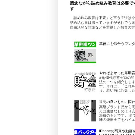
残念ながら詰め込み教育は必要で
す
「詰め込み教育は不要」と言う主張は今
詰め込む量は減っていますがそれでも児
自由活発な討論などを重視した教育の方
革靴にも似合うワンタッ
やればよかった系助
#元40代貯蓄ゼロの
法の一つを紹介します
す。それは、「これを
う、若い時に貯金したほ
世間の良いものに囚
高級ブランド品から
えば廉価なものより
浪費のもとです。 全
味の楽器全てをハイエ
iPhoneの写真や動