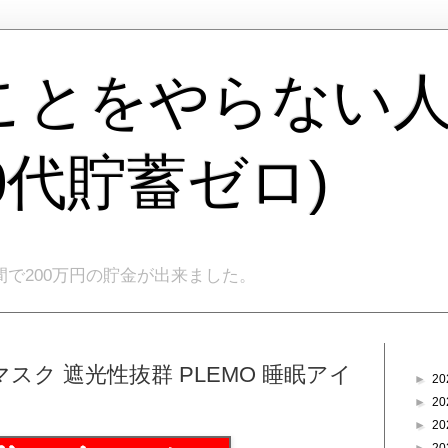
ことをやらない
40代貯蓄ゼロ)
間で200万円の貯金が出来ました。
ブログ
ク 遮光性抜群 PLEMO 睡眠アイ
►
20
►
20
►
20