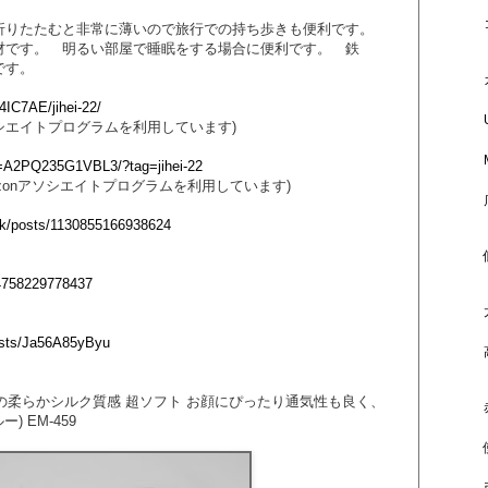
折りたたむと非常に薄いので旅行での持ち歩きも便利です。
材です。 明るい部屋で睡眠をする場合に便利です。 鉄
です。
4IC7AE/jihei-22/
ソシエイトプログラムを利用しています)
t=A2PQ235G1VBL3/?tag=jihei-22
azonアソシエイトプログラムを利用しています)
ck/posts/1130855166938624
194758229778437
posts/Ja56A85yByu
極の柔らかシルク質感 超ソフト お顔にぴったり通気性も良く、
 EM-459