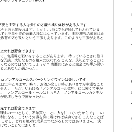
Appleメモリ ライトニング HK661
不要と主張する人は天性の才能の成功体験がある人です
は今も昔も聞かれます。しかし、現代でも継続して行われていま
でも児童生徒の頭痛の種にはなっています。 暗記重視の教育は止
た教育の方が良いという主張もあります。このような主張があると
を止めれば貯金できます
て、無意味な戦いをすることがあります。 待っているときに割り
な冗談、大切なものを粗末に扱われる こんな、失礼とすることに
くなるのではないでしょうか？ 表面的にみると完全に相手が悪い
とあなたが悪かった...
 Sparkling ノンアルコールスパークリングワインは楽しいです
ほぼ二年たちます。時々、お酒が恋しい時がありますが幸運なこと
ません。 ただ、いわゆる「ノンアルコール飲料」には怖くて手が
た。 ノンアルコールビールはもちろん、ノンアルコールカクテル
が崩壊しそうで怖かったわ...
優先すれば貯金できます
理由の一つとして、不確実なことに力を注いでいたからです この
利になる、こういう知識を身に着ければ成功できる こんなことば
 しかし、どれも絶対に成果につながるものではありません。 決
ないことではありま...