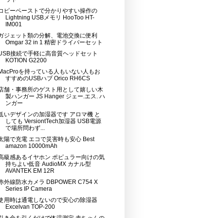
コピーペーストで分かりやすい操作の
Lightning USBメモリ HooToo HT-
IM001
ガジェット類の分解、電池交換に便利
Omgar 32 in 1 精密ドライバーセット
USB接続で手軽に高音質ヘッドセット
KOTION G2200
MacProを持っている人もいない人もお
すすめのUSBハブ Orico RH6CS
店舗・事務所のゲスト用として嬉しい木
製ハンガー JS Hanger ジェー.エス. ハ
ンガー
低いデザインの加湿器です アロマ機 と
しても VersiontTech加湿器 USB電源
で場所問わず...
太陽で充電 エコで災害時も安心 Best
amazon 10000mAh
高級感あるイヤホン ポピュラー向けの気
持ちよい低音 AudioMX カナル型
AVANTEK EM 12R
赤外線防水カメラ DBPOWER C754 X
Series IP Camera
使用時は通電しないので安心の除湿器
Excelvan TOP-200