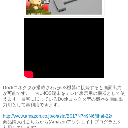
Dockコネクタが搭載されたiOS機器に接続すると画面出力
が可能です。 古いiOS端末をテレビ表示用の機器として使
えます。自宅に眠っているDockコネクタ型の機器を画面出
力用として再利用できます。
http://www.amazon.co.jp/o/asin/B017N749N6/jihei-22/
商品購入はこちらから(Amazonアソシエイトプログラムを
利用しています)