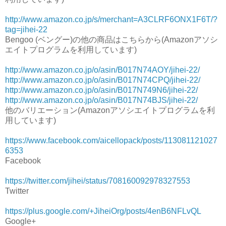
http://www.amazon.co.jp/s/merchant=A3CLRF6ONX1F6T/?
tag=jihei-22
Bengoo (ベングー)の他の商品はこちらから(Amazonアソシ
エイトプログラムを利用しています)
http://www.amazon.co.jp/o/asin/B017N74AOY/jihei-22/
http://www.amazon.co.jp/o/asin/B017N74CPQ/jihei-22/
http://www.amazon.co.jp/o/asin/B017N749N6/jihei-22/
http://www.amazon.co.jp/o/asin/B017N74BJS/jihei-22/
他のバリエーション(Amazonアソシエイトプログラムを利
用しています)
https://www.facebook.com/aicellopack/posts/113081121027
6353
Facebook
https://twitter.com/jihei/status/708160092978327553
Twitter
https://plus.google.com/+JiheiOrg/posts/4enB6NFLvQL
Google+