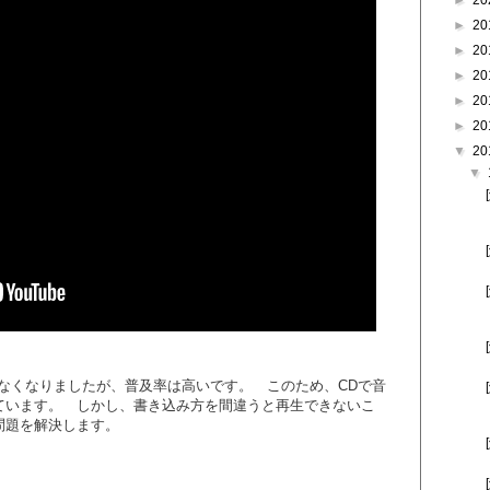
►
20
►
20
►
20
►
20
►
20
►
20
▼
20
▼
なくなりましたが、普及率は高いです。 このため、CDで音
ています。 しかし、書き込み方を間違うと再生できないこ
問題を解決します。