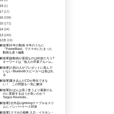
20
(5)
19
(1)
17
(17)
16
(338)
15
(171)
14
(34)
13
(240)
12月
(10)
[解放軍]今年の動画 今年のうちに
『FrameBlast』でスマホにたまった
動画も楽々編集
[解放軍]旅動画が退屈なのは何故だろう?
キーワードは「他人の卒業アルバム」
[解放軍]八割の人がプレゼントに喜んで
いない Bluetoothスピーカーは喜ばれ
る
[解放軍]書き込んだCDが再生できな
い！ この問題を一気に解決
[解放軍]かばんは長く使うより最新のも
のに更新するほうが良いのか？
Targus Revolutio...
[解放軍] 社外品Lightningケーブルをスリ
ムに バンパーケース対策
[解放軍] スマホの相棒 入力・イヤホン・