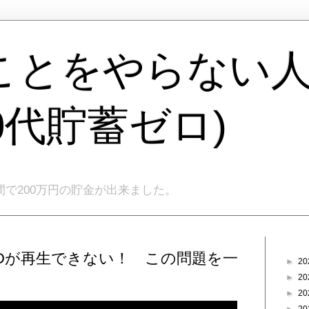
ことをやらない
40代貯蓄ゼロ)
間で200万円の貯金が出来ました。
ブログ
CDが再生できない！ この問題を一
►
20
►
20
►
20