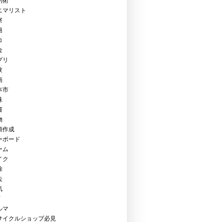
約術
ニマリスト
察
籍
コ
金
プリ
験
画
本市
味
書
物
類作成
ーボード
ーム
イク
除
去
気
Y
ルマ
サイクルショップ必見