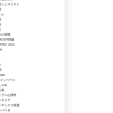
技ミニマリスト
後
トレ
葉
欺
乏
つの習慣
00万円問題
ATEC 2011
EA
M
S
bee
メインページ
しゃれ
る気
ドラー心理学
ンテリア
ンデックス投資
ンバータ