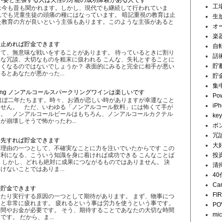
不要と主張する人は天性の才能の成功体験がある人です
工
は今も昔も聞かれます。しかし、現代でも継続して行われていま
でも児童生徒の頭痛の種にはなっています。 暗記重視の教育は止
生
た教育の方が良いという主張もあります。このような主張があると
オ
楽
を止めれば貯金できます
自
て、無意味な戦いをすることがあります。 待っているときに割り
話
な冗談、大切なものを粗末に扱われる こんな、失礼とすることに
貯
くなるのではないでしょうか？ 表面的にみると完全に相手が悪い
とあなたが悪かった...
貯
集
 Sparkling ノンアルコールスパークリングワインは楽しいです
Pow
ほぼ二年たちます。時々、お酒が恋しい時がありますが幸運なこと
iP
ません。 ただ、いわゆる「ノンアルコール飲料」には怖くて手が
た。 ノンアルコールビールはもちろん、ノンアルコールカクテル
key
が崩壊しそうで怖かったわ...
ボ
冗
優先すれば貯金できます
大
理由の一つとして、不確実なことに力を注いでいたからです この
利になる、こういう知識を身に着ければ成功できる こんなことば
投
 しかし、どれも絶対に成果につながるものではありません。 決
清
ないことではありま...
4
Ca
と貯金できます
FI
たり実行する原因の一つとして期待があります。 まず、物事につ
と非常に疲れます。 疲れるという事は労力を使うという事です。
PO
間やお金が必要です。 そう、期待することであなたの大切な時間
mi
す。 だから、ま...