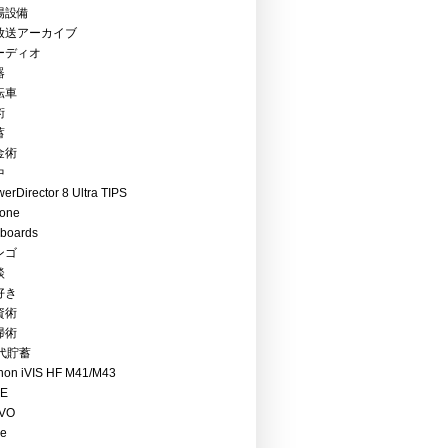
場設備
放送アーカイブ
ーディオ
器
転車
術
蓄
金術
中
erDirector 8 Ultra TIPS
hone
boards
ンゴ
談
好き
資術
掃術
0代貯蓄
non iVIS HF M41/M43
RE
VO
ce