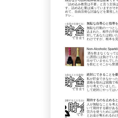
残念ながら詰め込み教育は必要です 
「詰め込み教育は不要」と言う主張
す。詰め込む量は減っていますがそれ
めて、自由活発な討論などを重視し
テレ...
無駄な自尊心と指導
無駄な行動の一つとし
込まれた、相手の不快
対してあなたは戦いた
わけですが、根本を見る
Non-Alcoholic
酒を飲まなくなって
に誘惑には負けてい
出せていませんでし
を飲むとそこから禁酒
絶対にできることを
私が貯金できなかった
資格を取れば就職で有
かり考えていました。
して絶対にやってはいけ
期待するのを止める
人が無駄なことを考え
いて期待する癖がある
労力を使うためには時
とお金が奪われるわけで