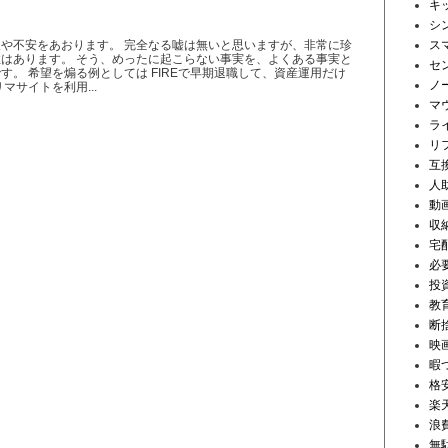
キ
シ
や不安をあおります。 完全なる嘘は無いと思いますが、非常に珍
ス
はあります。 そう、めったに起こらない事実を、よくある事実と
セ
す。 希望を煽る例としては FIREで早期退職して、資産運用だけ
ノ
マサイトを利用...
マ
ラ
リ
互
人
動
収
宅
必
投
教
断
映
暇
格安
楽
浪
無