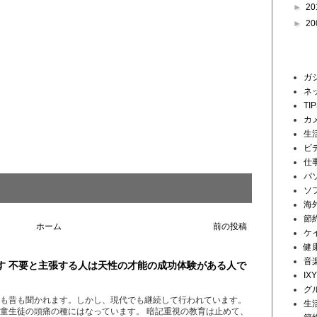
►
20
►
20
ラベル
ガ
ネ
TI
カ
生
ビ
仕
パ
ソ
海
節
ホーム
前の投稿
ケ
健
音
す 不要と主張する人は天性の才能の成功体験がある人で
IX
グ
も昔も聞かれます。しかし、現代でも継続して行われています。
生
童生徒の頭痛の種にはなっています。 暗記重視の教育は止めて、