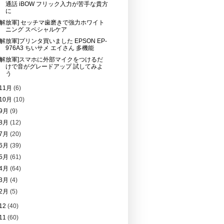
通話 iBOW フリック入力が苦手な貴方
に
[解放軍] セッチマ歯磨きで強力ホワイト
ニング スペシャルケア
[解放軍]プリンタ買いました EPSON EP-
976A3 ちいサメ エイさん 多機能
[解放軍]スマホに外部マイクをつけるだ
けで音がグレードアップ 試してみよ
う
11月
(6)
10月
(10)
9月
(9)
8月
(12)
7月
(20)
6月
(39)
5月
(61)
4月
(64)
3月
(4)
2月
(5)
12
(40)
11
(60)