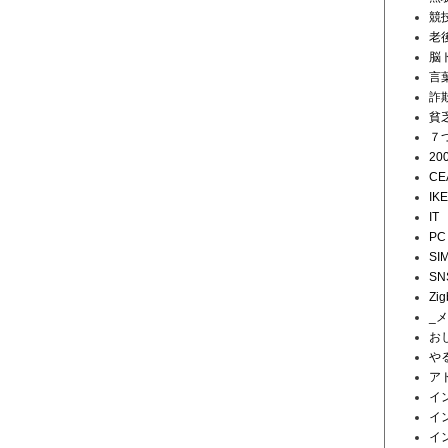
競
老
脳
言
詐
貧
７
20
CE
IK
IT
PC
SI
SN
Zig
_
お
や
ア
イ
イ
イ