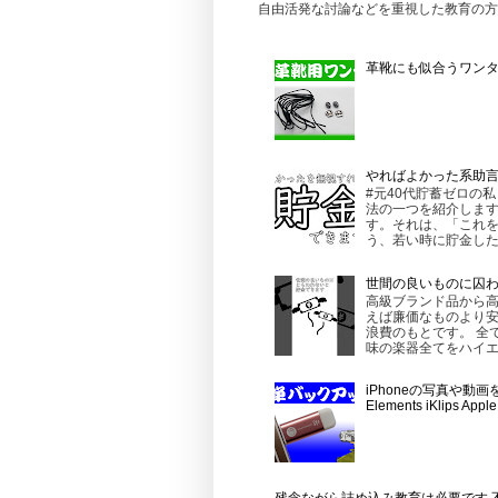
自由活発な討論などを重視した教育の方
革靴にも似合うワンタッ
やればよかった系助
#元40代貯蓄ゼロの
法の一つを紹介します
す。それは、「これを
う、若い時に貯金したほ
世間の良いものに囚
高級ブランド品から
えば廉価なものより
浪費のもとです。 全
味の楽器全てをハイエ
iPhoneの写真や動
Elements iKlips 