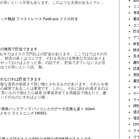
節
が良いという主張もあります。このような主張があるとテレ...
ミ
考
チ靴紐 ファストレース FastLace ドクロ付き
書
エ
貯
ア
体
言の無視で貯金できます
映
私も今では２００万円以上の貯金があります。ここではではその方
見
。 助言の多くはゴミです。それを見分ける簡単な方法がありま
趣
やっておけばよかった系」の話です。 貯金できていない人が言
うが良いという話。 勉...
読
買
われなければ貯金できます
書
高級な道具や楽器まで良い物とされるものがあります。それらを使
キ
安心確実であることは事実です。しかし、それに囚われ過ぎるのは
て良いもので揃えたら破産 仕事道具全てを高級品で揃えたり、趣
ゲ
ンドのものにすればより確...
マ
掃
画を簡単バックアップ パソコンとのデータ交換も楽々 Adam
過
Appleメモリ ライトニング HK661
電
DI
ク
リ