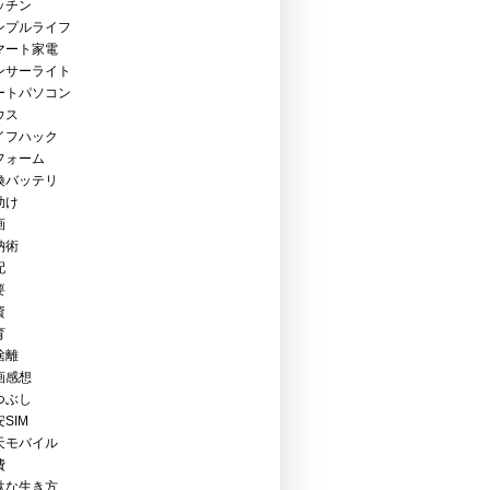
ッチン
ンプルライフ
マート家電
ンサーライト
ートパソコン
ウス
イフハック
フォーム
換バッテリ
助け
画
納術
配
要
資
育
捨離
画感想
つぶし
SIM
天モバイル
費
駄な生き方