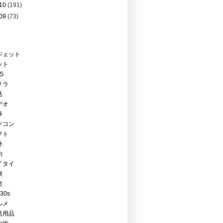
10
(191)
09
(73)
ジェット
ット
PS
メラ
活
デオ
事
ソコン
フト
外
約
イタイ
康
楽
Y30s
ルメ
活用品