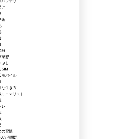
換バッテリ
助け
画
納術
配
要
資
育
捨離
画感想
つぶし
SIM
天モバイル
費
駄な生き方
技ミニマリスト
後
トレ
葉
欺
乏
つの習慣
00万円問題