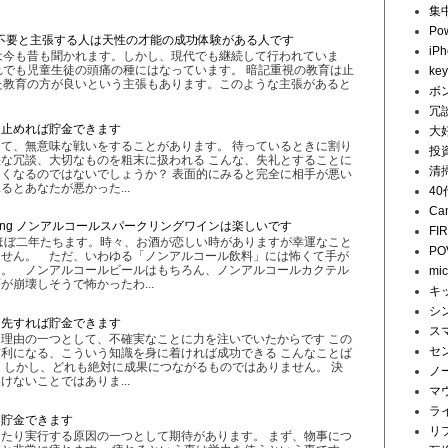
集
Pow
不要と主張する人は天性の才能の成功体験がある人です
iP
は今も昔も聞かれます。しかし、現代でも継続して行われていま
でも児童生徒の頭痛の種にはなっています。 暗記重視の教育は止
key
た教育の方が良いという主張もあります。このような主張があると
ボ
冗
を止めれば貯金できます
大
て、無意味な戦いをすることがあります。 待っているときに割り
投
な冗談、大切なものを粗末に扱われる こんな、失礼とすることに
清
くなるのではないでしょうか？ 表面的にみると完全に相手が悪い
とあなたが悪かった...
4
Ca
 Sparkling ノンアルコールスパークリングワインは楽しいです
FI
ほぼ二年たちます。時々、お酒が恋しい時がありますが幸運なこと
PO
ません。 ただ、いわゆる「ノンアルコール飲料」には怖くて手が
た。 ノンアルコールビールはもちろん、ノンアルコールカクテル
mi
が崩壊しそうで怖かったわ...
キ
シ
優先すれば貯金できます
ス
理由の一つとして、不確実なことに力を注いでいたからです この
セ
利になる、こういう知識を身に着ければ成功できる こんなことば
 しかし、どれも絶対に成果につながるものではありません。 決
ノ
ないことではありま...
マ
ラ
と貯金できます
リ
たり実行する原因の一つとして期待があります。 まず、物事につ