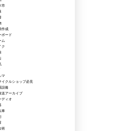
本市
味
書
物
類作成
ーボード
ーム
イク
除
去
気
Y
ルマ
サイクルショップ必見
場設備
放送アーカイブ
ーディオ
器
転車
術
蓄
金術