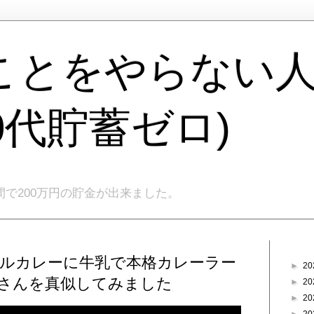
ことをやらない
40代貯蓄ゼロ)
間で200万円の貯金が出来ました。
ブログ
ドルカレーに牛乳で本格カレーラー
►
20
ぃさんを真似してみました
►
20
►
20