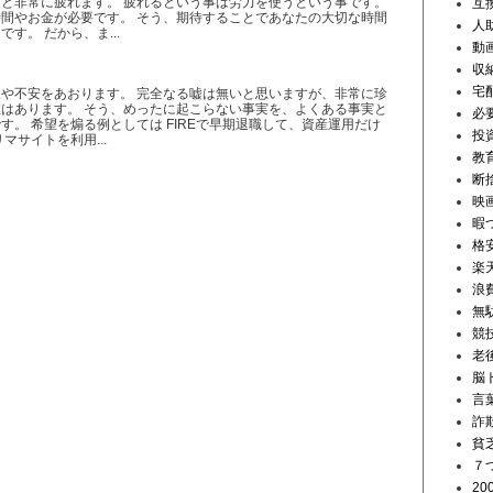
と非常に疲れます。 疲れるという事は労力を使うという事です。
互
間やお金が必要です。 そう、期待することであなたの大切な時間
人
す。 だから、ま...
動
収
宅
や不安をあおります。 完全なる嘘は無いと思いますが、非常に珍
はあります。 そう、めったに起こらない事実を、よくある事実と
必
す。 希望を煽る例としては FIREで早期退職して、資産運用だけ
投
マサイトを利用...
教
断
映
暇
格安
楽
浪
無
競
老
脳
言
詐
貧
７
20