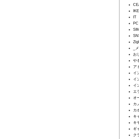
CE
IK
IT
PC
SI
SN
Zig
_
お
や
ア
イ
イ
イ
エ
オ
カ
カ
キ
キ
ギ
ク