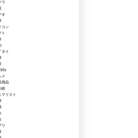
メラ
活
デオ
事
ソコン
フト
外
約
イタイ
康
楽
Y30s
ルメ
活用品
約術
ニマリスト
察
籍
コ
金
プリ
験
画