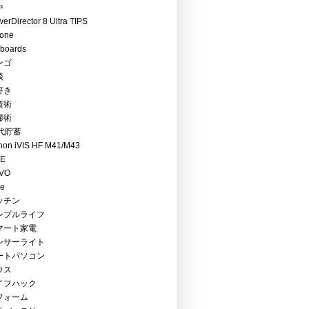
中
erDirector 8 Ultra TIPS
hone
boards
ンゴ
談
好き
資術
掃術
0代貯蓄
non iVIS HF M41/M43
RE
VO
ce
ッチン
ンプルライフ
マート家電
ンサーライト
ートパソコン
ウス
イフハック
フォーム