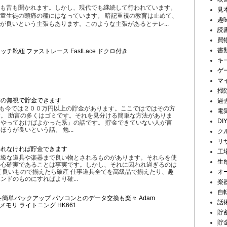
も昔も聞かれます。しかし、現代でも継続して行われています。
見
童生徒の頭痛の種にはなっています。 暗記重視の教育は止めて、
趣
が良いという主張もあります。このような主張があるとテレ...
読
買
書
チ靴紐 ファストレース FastLace ドクロ付き
キ
ゲ
マ
掃
言の無視で貯金できます
過
私も今では２００万円以上の貯金があります。ここではではその方
電
。 助言の多くはゴミです。それを見分ける簡単な方法がありま
DI
やっておけばよかった系」の話です。 貯金できていない人が言
うが良いという話。 勉...
ク
リ
われなければ貯金できます
工
高級な道具や楽器まで良い物とされるものがあります。それらを使
生
安心確実であることは事実です。しかし、それに囚われ過ぎるのは
て良いもので揃えたら破産 仕事道具全てを高級品で揃えたり、趣
オ
ンドのものにすればより確...
楽
自
画を簡単バックアップ パソコンとのデータ交換も楽々 Adam
話
Appleメモリ ライトニング HK661
貯
貯