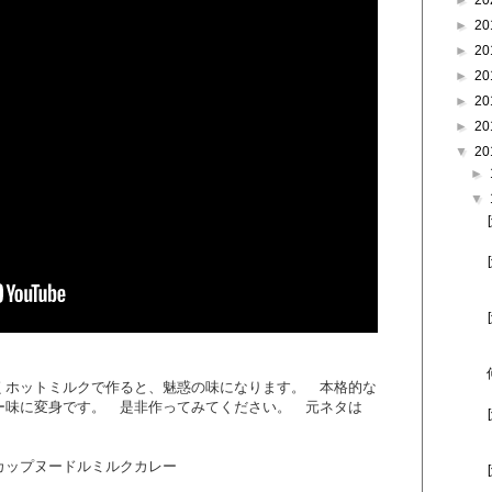
►
20
►
20
►
20
►
20
►
20
►
20
▼
20
►
▼
くホットミルクで作ると、魅惑の味になります。 本格的な
ー味に変身です。 是非作ってみてください。 元ネタは
ップヌードルミルクカレー