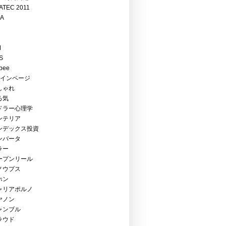
ATEC 2011
EA
M
S
bee
メインページ
しゃれ
る気
ドラー心理学
ンテリア
ンデックス投資
ンバータ
ラー
ープンリール
ノウプス
ホン
ャリアポルノ
ヤノン
ャンブル
ラウド