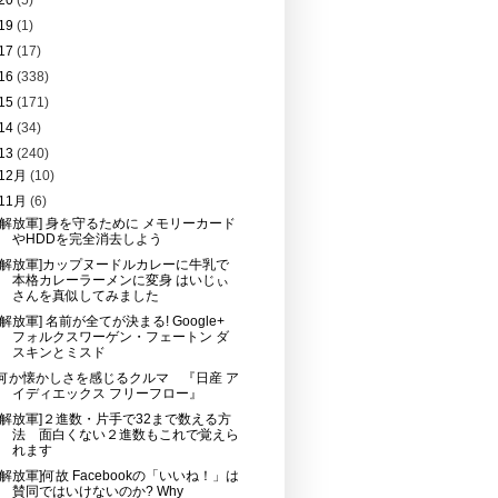
20
(5)
19
(1)
17
(17)
16
(338)
15
(171)
14
(34)
13
(240)
12月
(10)
11月
(6)
[解放軍] 身を守るために メモリーカード
やHDDを完全消去しよう
[解放軍]カップヌードルカレーに牛乳で
本格カレーラーメンに変身 はいじぃ
さんを真似してみました
[解放軍] 名前が全てが決まる! Google+
フォルクスワーゲン・フェートン ダ
スキンとミスド
何か懐かしさを感じるクルマ 『日産 ア
イディエックス フリーフロー』
[解放軍]２進数・片手で32まで数える方
法 面白くない２進数もこれで覚えら
れます
[解放軍]何故 Facebookの「いいね！」は
賛同ではいけないのか? Why