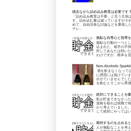
残念ながら詰め込み教育は必要です 
「詰め込み教育は不要」と言う主張
す。詰め込む量は減っていますがそれ
めて、自由活発な討論などを重視し
テレ...
無駄な自尊心と指導
無駄な行動の一つとし
込まれた、相手の不快
対してあなたは戦いた
わけですが、根本を見る
Non-Alcoholic
酒を飲まなくなって
に誘惑には負けてい
出せていませんでし
を飲むとそこから禁酒
絶対にできることを
私が貯金できなかった
資格を取れば就職で有
かり考えていました。
して絶対にやってはいけ
期待するのを止める
人が無駄なことを考え