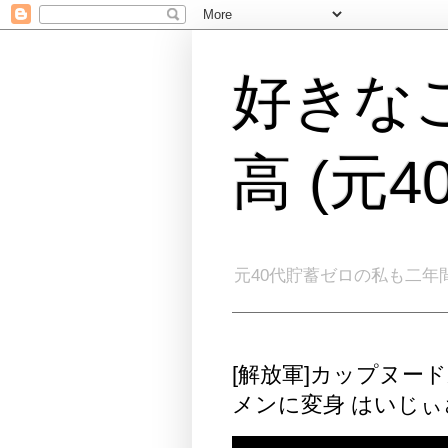
好きな
高 (元
元40代貯蓄ゼロの私も二年
[解放軍]カップヌー
メンに変身 はいじ