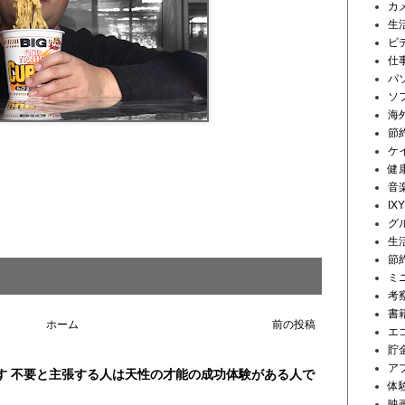
カ
生
ビ
仕
パ
ソ
海
節
ケ
健
音
IX
グ
生
節
ミ
考
書
ホーム
前の投稿
エ
貯
ア
す 不要と主張する人は天性の才能の成功体験がある人で
体
映