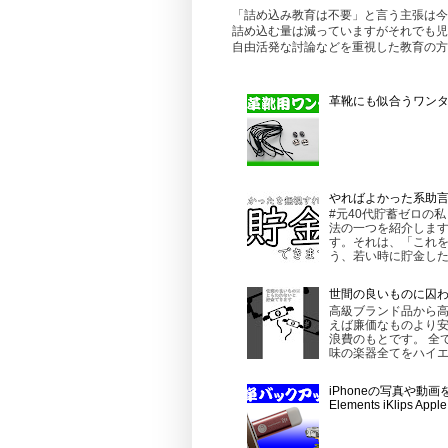
「詰め込み教育は不要」と言う主張は今
詰め込む量は減っていますがそれでも児
自由活発な討論などを重視した教育の方
革靴にも似合うワンタッ
やればよかった系助
#元40代貯蓄ゼロの
法の一つを紹介します
す。それは、「これを
う、若い時に貯金したほ
世間の良いものに囚
高級ブランド品から
えば廉価なものより
浪費のもとです。 全
味の楽器全てをハイエ
iPhoneの写真や動
Elements iKlips 