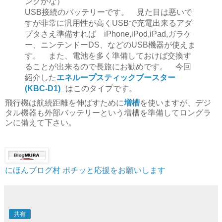
ンクかな）
USB接続のバッテリーです。 見た目は悪いで
すが非常に汎用性が高くUSBで充電出来るアダ
プタさえ準備すれば iPhone,iPod,iPad,ガラケ
ー、ニンテンドーDS、などのUSB機器が使えま
す。 また、電池を多く準備しておけば交換す
ることが出来るので長旅にお勧めです。 今回
紹介した
エネループスティックブースター
(KBC-D1)
はこのタイプです。
飛行機は航続距離を伸ばすために
増槽
を使いますが、デジ
タル機器も外部バッテリーという増槽を準備してロングラ
ンに備えて下さい。
にほんブログ村
ポチッと応援をお願いします
共有