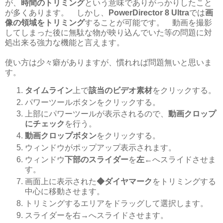
が、
時間のトリミング
という意味でありがっかりしたこと
が多くあります。 しかし、
PowerDirector 8 Ultra
では
画
像の領域をトリミング
することが可能です。 動画を撮影
してしまった後に無駄な物が映り込んでいた等の問題に対
処出来る強力な機能と言えます。
使い方は少々癖がありますが、慣れれば問題無いと思いま
す。
タイムライン
上で
該当のビデオ素材
をクリックする。
パワーツールボタンをクリックする。
上部にパワーツールが表示されるので、
動画クロップ
にチェック
を行う。
動画クロップボタン
をクリックする。
ウィンドウがポップアップ表示されます。
ウィンドウ
下部のスライダー
を
左←
へスライドさせま
す。
画面上に表示された
◆ダイヤマーク
をトリミングする
中心に移動させます。
トリミングするエリアをドラッグして選択します。
スライダーを右→へスライドさせます。