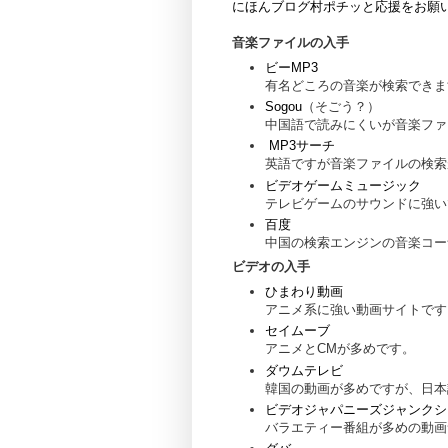
にほんブログ村ポチッと応援をお願
音楽ファイルの入手
ビーMP3
有名どころの音楽が検索できま
Sogou
（そごう？）
中国語で読みにくいが音楽ファ
MP3サーチ
英語ですが音楽ファイルの検索
ビデオゲームミュージック
テレビゲームのサウンドに強い
百度
中国の検索エンジンの音楽コー
ビデオの入手
ひまわり動画
アニメ系に強い動画サイトです
セイムーブ
アニメとCMが多めです。
ダウムテレビ
韓国の動画が多めですが、日本
ビデオジャパニーズジャンクシ
バラエティー番組が多めの動画