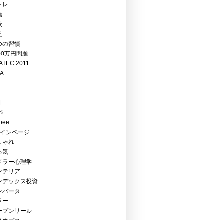
トレ
葉
欺
乏
つの習慣
00万円問題
ATEC 2011
EA
M
S
bee
メインページ
しゃれ
る気
ドラー心理学
ンテリア
ンデックス投資
ンバータ
ラー
ープンリール