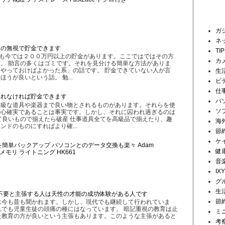
ラベル
ガ
ネ
言の無視で貯金できます
TI
私も今では２００万円以上の貯金があります。ここではではその方
カ
。 助言の多くはゴミです。それを見分ける簡単な方法がありま
やっておけばよかった系」の話です。 貯金できていない人が言
生
うが良いという話。 勉...
ビ
仕
われなければ貯金できます
パ
高級な道具や楽器まで良い物とされるものがあります。それらを使
ソ
安心確実であることは事実です。しかし、それに囚われ過ぎるのは
て良いもので揃えたら破産 仕事道具全てを高級品で揃えたり、趣
海
ンドのものにすればより確...
節
ケ
画を簡単バックアップ パソコンとのデータ交換も楽々 Adam
健
Appleメモリ ライトニング HK661
音
IX
グ
生
不要と主張する人は天性の才能の成功体験がある人です
節
は今も昔も聞かれます。しかし、現代でも継続して行われていま
でも児童生徒の頭痛の種にはなっています。 暗記重視の教育は止
ミ
た教育の方が良いという主張もあります。このような主張があると
考