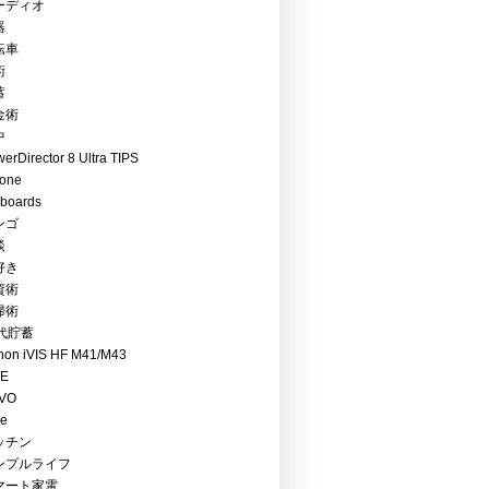
ーディオ
器
転車
術
蓄
金術
中
erDirector 8 Ultra TIPS
hone
boards
ンゴ
談
好き
資術
掃術
0代貯蓄
non iVIS HF M41/M43
RE
VO
ce
ッチン
ンプルライフ
マート家電