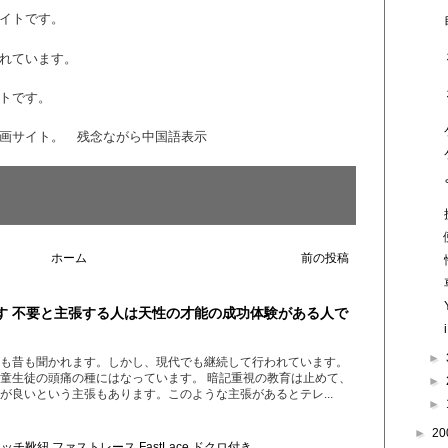
イトです。
れています。
トです。
画サイト。 残念ながら中国語表示
ホーム
前の投稿
す 不要と主張する人は天性の才能の成功体験がある人で
►
も昔も聞かれます。しかし、現代でも継続して行われています。
童生徒の頭痛の種にはなっています。 暗記重視の教育は止めて、
►
が良いという主張もあります。このような主張があるとテレ...
►
►
20
チ靴紐 ファストレース FastLace ドクロ付き