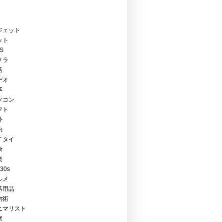
ジェット
ット
PS
メラ
活
デオ
事
ソコン
フト
外
約
イタイ
康
楽
Y30s
ルメ
活用品
約術
ニマリスト
察