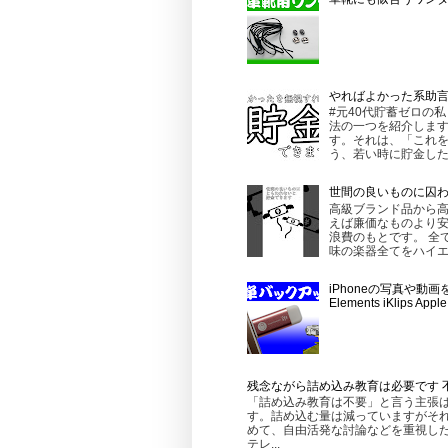
やればよかった系助
#元40代貯蓄ゼロの
法の一つを紹介します
す。それは、「これを
う、若い時に貯金したほ
世間の良いものに囚
高級ブランド品から
えば廉価なものより
浪費のもとです。 全
味の楽器全てをハイエ
iPhoneの写真や動
Elements iKlips 
残念ながら詰め込み教育は必要です 
「詰め込み教育は不要」と言う主張
す。詰め込む量は減っていますがそれ
めて、自由活発な討論などを重視し
テレ...