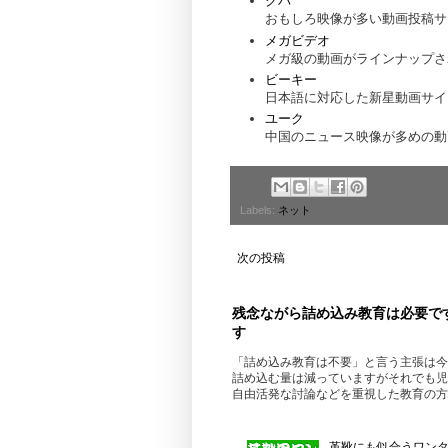
グバ
おもしろ映像が多い動画投稿サ
メガビデオ
メガ級の動画がラインナップさ
ビーキー
日本語に対応した新星動画サイ
ユーク
中国のニュース映像が多めの動
Labels:
ネット
次の投稿
残念ながら詰め込み教育は必要で
す
「詰め込み教育は不要」と言う主張は今
詰め込む量は減っていますがそれでも児
自由活発な討論などを重視した教育の方
革靴にも似合うワンタッ