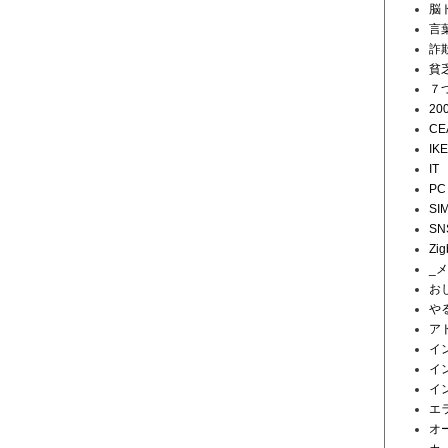
脳
言
詐
貧
７
20
CE
IK
IT
PC
SI
SN
Zig
_
お
や
ア
イ
イ
イ
エ
オ