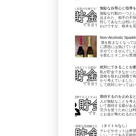
無駄な自尊心と指導
無駄な行動の一つとし
込まれた、相手の不快
対してあなたは戦いた
わけですが、根本を見る
Non-Alcoholic
酒を飲まなくなって
に誘惑には負けてい
出せていませんでし
を飲むとそこから禁酒
絶対にできることを
私が貯金できなかった
資格を取れば就職で有
かり考えていました。
して絶対にやってはいけ
期待するのを止める
人が無駄なことを考え
いて期待する癖がある
労力を使うためには時
とお金が奪われるわけで
（タイトルなし）
テレビやネットは希望
しいことである可能性