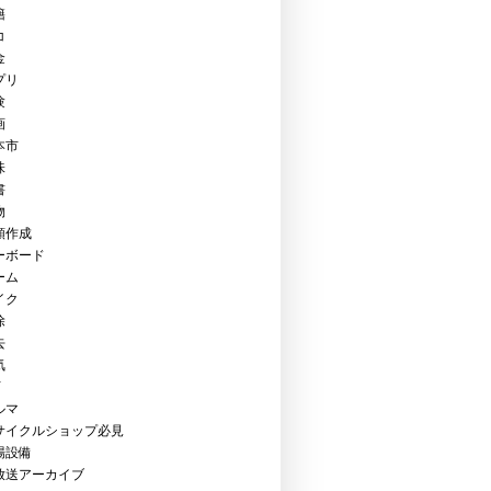
籍
コ
金
プリ
験
画
本市
味
書
物
類作成
ーボード
ーム
イク
除
去
気
Y
ルマ
サイクルショップ必見
場設備
放送アーカイブ