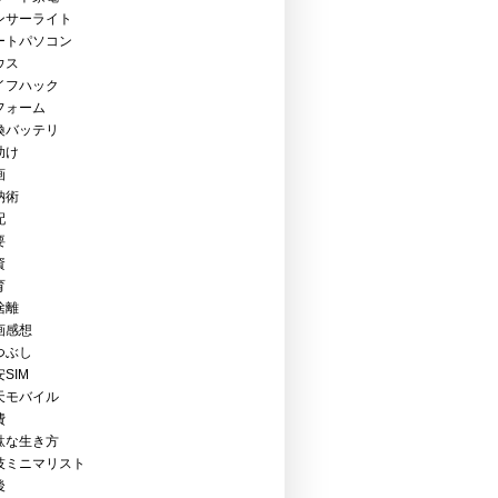
ンサーライト
ートパソコン
ウス
イフハック
フォーム
換バッテリ
助け
画
納術
配
要
資
育
捨離
画感想
つぶし
SIM
天モバイル
費
駄な生き方
技ミニマリスト
後