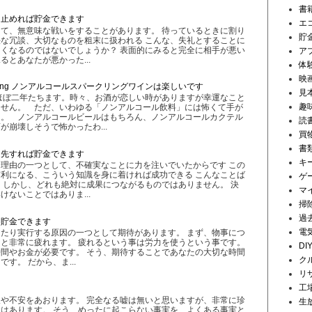
書
を止めれば貯金できます
エ
て、無意味な戦いをすることがあります。 待っているときに割り
貯
な冗談、大切なものを粗末に扱われる こんな、失礼とすることに
くなるのではないでしょうか？ 表面的にみると完全に相手が悪い
ア
とあなたが悪かった...
体
映
 Sparkling ノンアルコールスパークリングワインは楽しいです
見
ほぼ二年たちます。時々、お酒が恋しい時がありますが幸運なこと
趣
ません。 ただ、いわゆる「ノンアルコール飲料」には怖くて手が
た。 ノンアルコールビールはもちろん、ノンアルコールカクテル
読
が崩壊しそうで怖かったわ...
買
書
優先すれば貯金できます
キ
理由の一つとして、不確実なことに力を注いでいたからです この
利になる、こういう知識を身に着ければ成功できる こんなことば
ゲ
 しかし、どれも絶対に成果につながるものではありません。 決
マ
ないことではありま...
掃
過
と貯金できます
電
たり実行する原因の一つとして期待があります。 まず、物事につ
と非常に疲れます。 疲れるという事は労力を使うという事です。
DI
間やお金が必要です。 そう、期待することであなたの大切な時間
ク
す。 だから、ま...
リ
工
や不安をあおります。 完全なる嘘は無いと思いますが、非常に珍
生
はあります。 そう、めったに起こらない事実を、よくある事実と