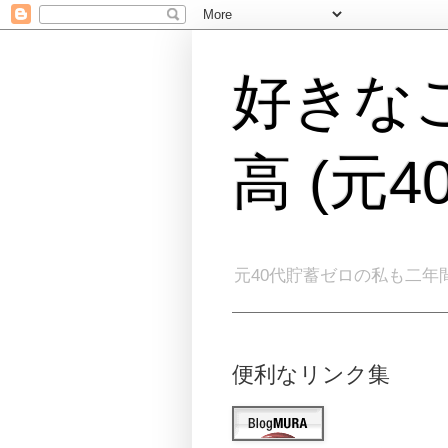
好きな
高 (元
元40代貯蓄ゼロの私も二年
便利なリンク集