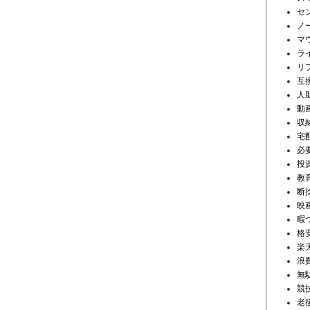
セ
ノ
マ
ラ
リ
互
人
動
収
宅
必
投
教
断
映
暇
格安
楽
浪
無
競
老