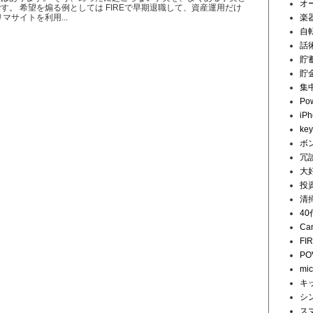
オ
す。 希望を煽る例としては FIREで早期退職して、資産運用だけ
マサイトを利用...
楽
自
話
貯
貯
集
Pow
iP
key
ボ
冗
大
投
清
4
Ca
FI
PO
mi
キ
シ
ス