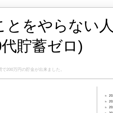
ことをやらない
40代貯蓄ゼロ)
間で200万円の貯金が出来ました。
ブログ
►
20
►
20
►
20