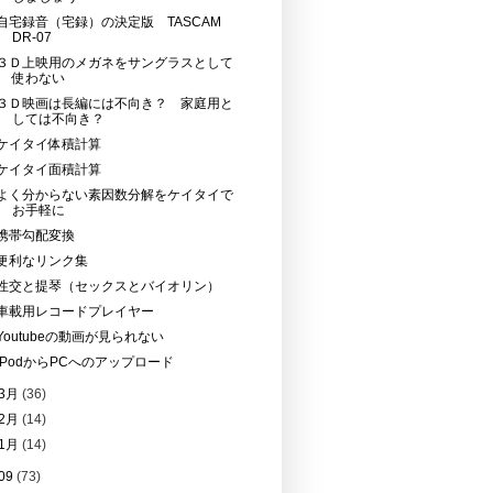
自宅録音（宅録）の決定版 TASCAM
DR-07
３Ｄ上映用のメガネをサングラスとして
使わない
３Ｄ映画は長編には不向き？ 家庭用と
しては不向き？
ケイタイ体積計算
ケイタイ面積計算
よく分からない素因数分解をケイタイで
お手軽に
携帯勾配変換
便利なリンク集
性交と提琴（セックスとバイオリン）
車載用レコードプレイヤー
Youtubeの動画が見られない
iPodからPCへのアップロード
3月
(36)
2月
(14)
1月
(14)
09
(73)