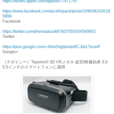
https://itunes.apple.com/app/id977971797
https://www.facebook.com/aicellopack/posts/109838242018
5899
Facebook
https://twitter.com/jihei/status/687607055054589952
Twitter
https://plus.google.com/+JiheiOrg/posts/6CJdzLTscwR
Google+
（テポインー）Tepoinn® 3D VRメガネ 超3D映像効果 3.5-
5.5インチのスマートフォンに適用