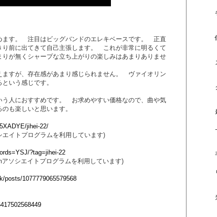
めます。 注目はビッグバンドのエレキベースです。 正直
きり前に出てきて自己主張します。 これが非常に明るくて
まりが無くシャープな立ち上がりの楽しみはあまりありませ
えますが、存在感があまり感じられません。 ヴァイオリン
るという感じです。
いう人におすすめです。 お求めやすい価格なので、曲や気
るのも楽しいと思います。
55XADYE/jihei-22/
ソシエイトプログラムを利用しています)
words=YSJ/?tag=jihei-22
zonアソシエイトプログラムを利用しています)
ck/posts/1077779065579568
196417502568449