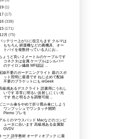
20
(5)
19
(1)
17
(17)
16
(338)
15
(171)
12月
(75)
バッテリー上がりに役立ちます クルマは
もちろん 耕運機などの農機具、オー
トバイを複数持っている人にお...
ちょうど良い２メートルのケーブルです
コネクタは金属 ケーブルはシルバー
のナイロン繊維 MFI認証 ...
配線不要のガーデニングライト 庭のスポ
ット照明に最適です ねじ止めで配線
不要のブラケットにも ieGeek
高級感あるデスクライト 読書用にうれし
いです 非常に明るい反射しにくい光
です 色と明るさを調整可能 ...
ビニール傘をやめて折り畳み傘にしよう
ワンプッシュでワンタッチ開閉
Plemo プレモ
アルミのマウスパッド Macなどのコンピ
ュータに合います 高級感ある金属製
GVDV
トーク 語学教材 オーディオブック に最