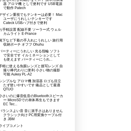
器 アロマ機 として便利です USB電源
で動作 Patech
デザイン重視でもテンキーは必要！ Mac
ユーザにうれしいテンキーです
Cateck USBハブ付きで便利
お手軽設置 配線不要 ソーラー式 ウェル
カムライト E-Prance
靴下など下着の手入れにうれしい 旅行用
収納ポーチ オフフ Ohuhu
パーティーにうれしい 光る指輪 ソフト
で安全です イルミネーションとして
も使えます パーティーにうれ...
手軽に使える魚眼レンズと接写レンズ 自
撮り棒代わりに便利 小さい物の撮影
可能 Aukey PL-A2
シンプルな アロマ機 加湿器 ロゴも目立
たず使いやすいです 備品として最適
QTUO
小さいのに爆音低音のBluetoothスピーカ
ー MicroSDでの単体再生もできます
EC Tec...
バランスよい音 音に派手さはありません
クラシック向け PC用変換ケーブル付
き JBM
ライブコメント