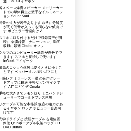
適 JBM X9 イヤホン
省スペース爆音スピーカー メモリーカー
ドでの単体再生と派手なイルミネーシ
ョン SoundSoul
低音の迫力が若干あります 非常に分解度
が高く低音が入っても濁らない傾向で
す ポピュラー音楽向け AI...
スマホに取り付けるだけで収録音声が明
瞭に 会議録音、ナレーション、動画
収録に最適 Ohuhu オフフ
クルマのコンピューター診断が自分でで
きます スマホと接続して使います
ieGeek アイギーク
最高のコショウ体験は使うときに挽くこ
とです ペッパーミル 塩やゴマにも
一眼レフ ミラーレス一眼 の音声グレー
ドアップに最適 手軽なガンマイクで
す 入門にどうぞ Omala
手軽な大きさでレモン絞り ミニハンドジ
ューサーでコールドプレス体験
リケーブル可能な本格派 低音の迫力があ
るイヤホン ロック ポピュラー音楽向
けです
光学ドライブと 接続ケーブル を定位置
保管 Qtuoポータブル収納バッグ CD
DVD Bluray...