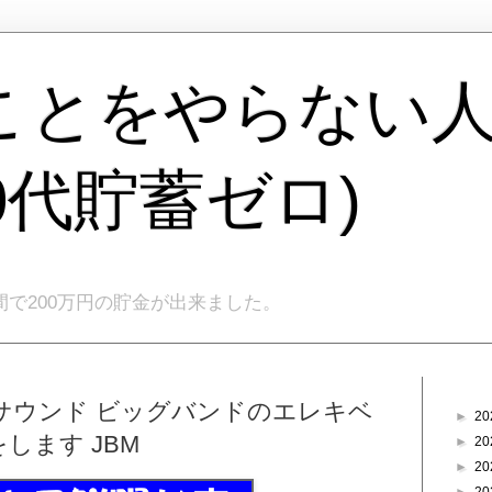
ことをやらない
40代貯蓄ゼロ)
間で200万円の貯金が出来ました。
ブログ
サウンド ビッグバンドのエレキベ
►
20
します JBM
►
20
►
20