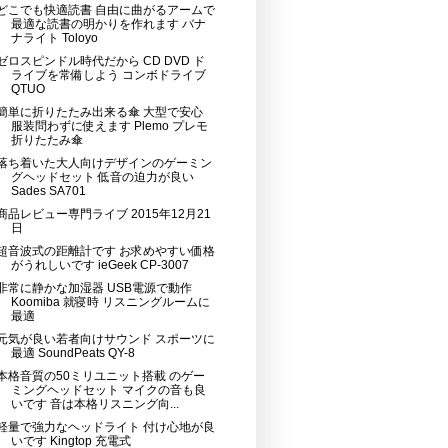
どこでも快適読書 自由に曲がるアームで
最適な読書の明かりを作れます バナ
ナライト Toloyo
ゼロスピンドル時代だから CD DVD ド
ライブを常備しよう コンボドライブ
QTUO
簡単に折りたたみ出来る傘 大型で安心
服装問わずに使えます Plemo プレモ
折りたたみ傘
落ち着いた大人向けデザインのゲーミン
グヘッドセット 低音の迫力が良い
Sades SA701
商品レビュー専門ライブ 2015年12月21
日
超音波式の距離計です お求めやすい価格
がうれしいです ieGeek CP-3007
非常に静かな加湿器 USB電源で動作
Koomiba 就寝時 リスニングルームに
最適
元気が良い若者向けサウンド スポーツに
最適 SoundPeats QY-8
本格音質の50ミリユニット搭載 のゲー
ミングヘッドセット マイクの音も良
いです 音は本格リスニング向...
軽量で強力なヘッドライト 付け心地が良
いです Kingtop 充電式