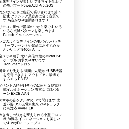
金属デザインが美しい アルマイト仕上げ
のモバブー PowerAdd Pilot 2GS
聴かないときは磁石で張り合わせて落下
防止 クラシック系音楽に合う音質で
す 高音がやや強調されます T...
リモコン操作で部屋の中から楽です いろ
いろな点滅パターンを楽しめます
Patech イルミネーション
レゴのようなデザインのモバイルバッテ
リー プレゼントや景品におすすめ か
わいいけど 8400mAh ...
金メッキ端子 太い 高信頼性のMicroUSB
ケーブル お求めやすいです
TronSmart トロン...
曇天でも使える 昼間に太陽光でUSB機器
を充電できます アウトドアに最適で
す Aukey PB-P2...
イベントの時だけ使うのに便利な乾電池
式イルミネーション 豊富な点灯パタ
ーン EXCELVAN
スマホの音をクルマのFMで聞けます 改
造不要 USB充電も出来 24Vトラック
にも対応 AVANTEK
吹き出しの強さを変えられる小型 アロマ
機 加湿器 イルミネーションも美しい
です AnyPro エンニプロ