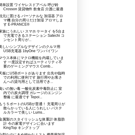
簡単設置 ワイヤレスドアベル 呼び鈴
Crosson 賃貸物件 飲食店 介護に最適
枕元に置ける パーソナルな 加湿器 アロ
マ機 自分の周りだけ加湿 アロマしま
す E-PRANCE®
家族にうれしい スマホ ケータイ を5台ま
で充電できるステーション Satechi コ
ンセント周りが...
美しいシンプルなデザインのクルマ用
USB充電器 1byOne ワンバイワン
マウス本体にマクロ機能を内蔵していま
す 一度設定すればユーティリティ不
要のゲーミングマウス Comb...
天板にUSBポートがあります 出先や臨時
での利用に便利です 旅行用やお客さ
んへの貸与用として活用でき...
臭いの無い毒 一酸化炭素中毒防止に 室
内での炭火調理 ガレージのエンジン
整備 に最適です Tepoi...
もう５ポートのUSBが普通！ 充電周りが
散らかっている人にうれしい パステ
ルカラーで美しい Lums...
金属製のスタイリッシュな体重計 体脂肪
計 今の家電デザインに合います
KingTop キングトップ
小型なのにきめ細かなミスト 携帯用加湿