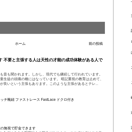
ホーム
前の投稿
す 不要と主張する人は天性の才能の成功体験がある人で
も昔も聞かれます。しかし、現代でも継続して行われています。
童生徒の頭痛の種にはなっています。 暗記重視の教育は止めて、
が良いという主張もあります。このような主張があるとテレ...
チ靴紐 ファストレース FastLace ドクロ付き
言の無視で貯金できます