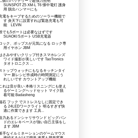
二個のバッテリーで超強力照明
SUNSPOT Z5 XM-L T6 懐中電灯 護身
用 脱出ハンマーにも
充電をキープするためのソーラー機能で
す 炎天下に設置すれば緊急充電も可
能 LEVIN
誰でも5ポートは必要なはずです
SUAOKI 5ポート USB充電器
ロック、ポップスが元気になる ロック専
用イヤホン JBM
はさみやすいクリップ付きスマホレンズ
ワイド撮影が美しいです TaoTronics
タオトロニクス ...
ストップウォッチにもなるキッチンタイ
マー 新レシピ作成時の時間測定にう
れしいです カウントアップ機能
これは音が良い 本格リスニングにも使え
るゲーミングヘッドセット マイク脱
着可能 Badasheng
磁石 フック でストレスなしに固定でき
る 24LEDワークライト 明るすぎず快
適に作業できます 工具...
迫力あるドンシャリサウンド ビッグバン
ドのエレキベースが強い自己主張をし
ます JBM
派手なイルミネーションのゲームマウス
接続するだけで簡単 速度も簡単変更