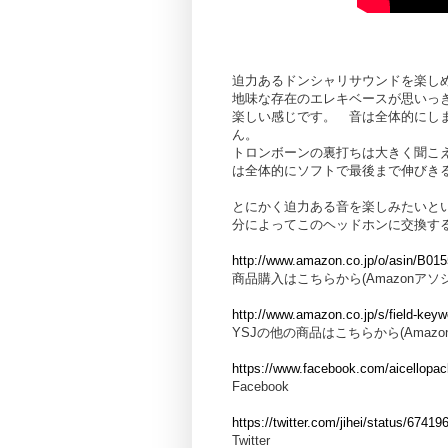
迫力あるドンシャリサウンドを楽し
地味な存在のエレキベースが思いっ
楽しい感じです。 音は全体的にし
ん。
トロンボーンの裏打ちは大きく聞こ
は全体的にソフトで最後まで伸びき
とにかく迫力ある音を楽しみたいと
分によってこのヘッドホンに交換す
http://www.amazon.co.jp/o/asin/B01
商品購入はこちらから(Amazonア
http://www.amazon.co.jp/s/field-key
YSJの他の商品はこちらから(Ama
https://www.facebook.com/aicellopa
Facebook
https://twitter.com/jihei/status/674
Twitter