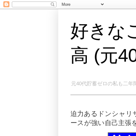
好きな
高 (元
元40代貯蓄ゼロの私も二年
迫力あるドンシャリ
ースが強い自己主張を