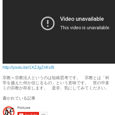
http://youtu.be/1XZJgZnKvI8
宗教＝宗教法人というのは短絡思考です。 宗教とは「科
学を越えた何か信じるもの」という意味です。 世の中多
くの宗教が存在します。 是非、気にしてみてください。
書かれている記事