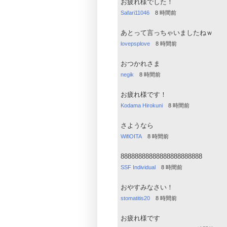
お疲れ様でした！
Safari11046
8 時間前
あとって言っちゃいましたねｗ
lovepsplove
8 時間前
おつかれさま
negik
8 時間前
お疲れ様です！
Kodama Hirokuni
8 時間前
さようなら
WifiOITA
8 時間前
88888888888888888888888
SSF Individual
8 時間前
おやすみなさい！
stomatitis20
8 時間前
お疲れ様です