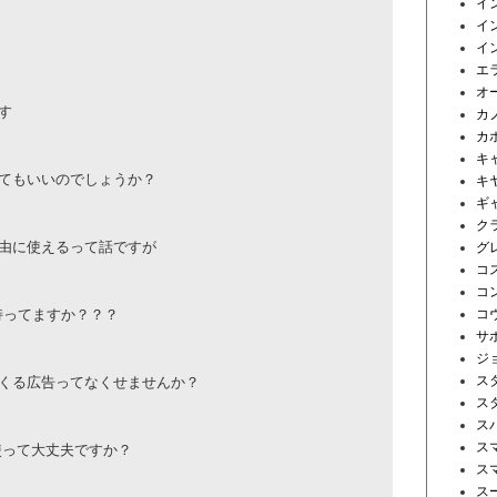
イ
イ
イ
エ
オ
す
カ
カ
キ
てもいいのでしょうか？
キ
ギ
ク
由に使えるって話ですが
グ
コ
コ
い持ってますか？？？
コ
サ
ジ
ス
くる広告ってなくせませんか？
ス
ス
ス
使って大丈夫ですか？
ス
ス