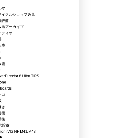
Y
ルマ
サイクルショップ必見
場設備
放送アーカイブ
ーディオ
器
転車
術
蓄
金術
中
erDirector 8 Ultra TIPS
hone
boards
ンゴ
談
好き
資術
掃術
0代貯蓄
non iVIS HF M41/M43
RE