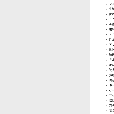
グ
生
節
ミ
考
書
エ
貯
ア
体
映
見
趣
読
買
書
キ
ゲ
マ
掃
過
電