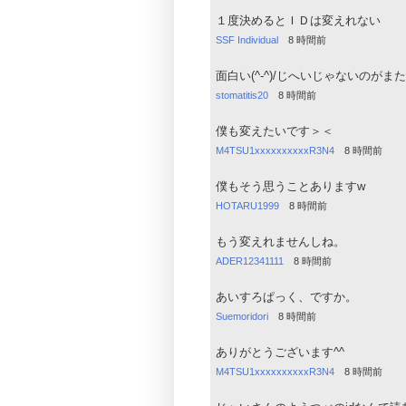
１度決めるとＩＤは変えれない
SSF Individual
8 時間前
面白い(^-^)/じへいじゃないのがま
stomatitis20
8 時間前
僕も変えたいです＞＜
M4TSU1xxxxxxxxxxR3N4
8 時間前
僕もそう思うことありますw
HOTARU1999
8 時間前
もう変えれませんしね。
ADER12341111
8 時間前
あいすろぱっく、ですか。
Suemoridori
8 時間前
ありがとうございます^^
M4TSU1xxxxxxxxxxR3N4
8 時間前