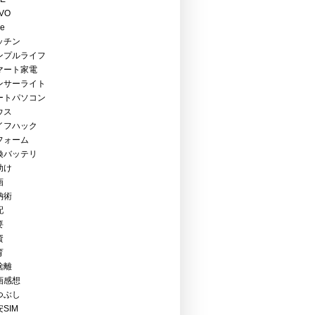
VO
ce
ッチン
ンプルライフ
マート家電
ンサーライト
ートパソコン
ウス
イフハック
フォーム
換バッテリ
助け
画
納術
配
要
資
育
捨離
画感想
つぶし
SIM