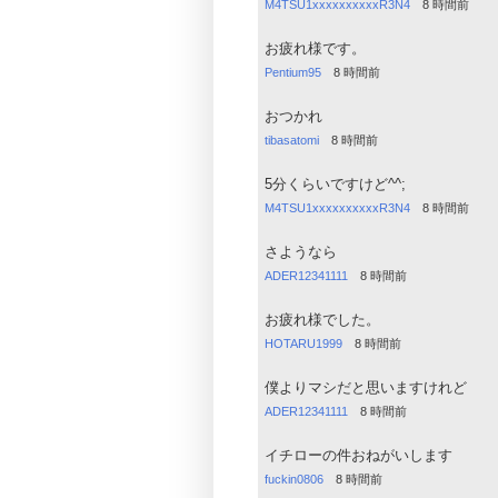
M4TSU1xxxxxxxxxxR3N4
8 時間前
お疲れ様です。
Pentium95
8 時間前
おつかれ
tibasatomi
8 時間前
5分くらいですけど^^;
M4TSU1xxxxxxxxxxR3N4
8 時間前
さようなら
ADER12341111
8 時間前
お疲れ様でした。
HOTARU1999
8 時間前
僕よりマシだと思いますけれど
ADER12341111
8 時間前
イチローの件おねがいします
fuckin0806
8 時間前