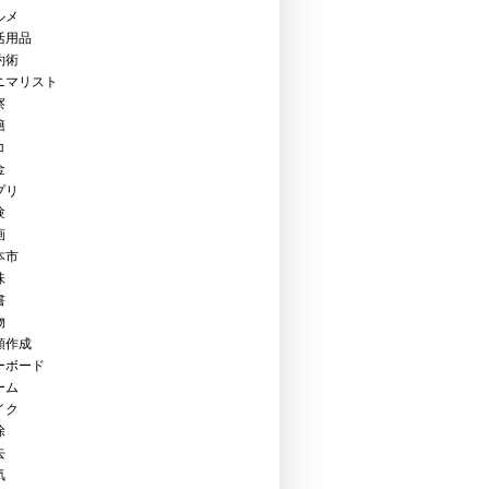
ルメ
活用品
約術
ニマリスト
察
籍
コ
金
プリ
験
画
本市
味
書
物
類作成
ーボード
ーム
イク
除
去
気