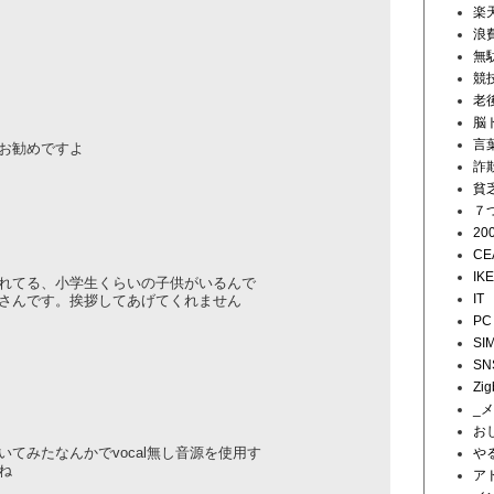
楽
浪
無
競
老
脳
言
お勧めですよ
詐
貧
７
20
CE
IK
れてる、小学生くらいの子供が
­いるんで
IT
」さんです。挨拶して
­あげてくれません
PC
SI
SN
Zig
_
お
てみたなんかでvocal無
­し音源を使用す
や
ね
ア