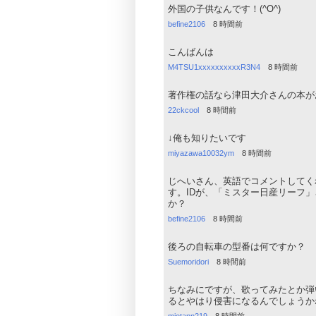
外国の子供なんです！(^O^)
befine2106
8 時間前
こんばんは
M4TSU1xxxxxxxxxxR3N4
8 時間前
著作権の話なら津田大介さんの本が
22ckcool
8 時間前
↓俺も知りたいです
miyazawa10032ym
8 時間前
じへいさん、英語でコメントしてく
す。IDが、「ミスター日産リーフ
か？
befine2106
8 時間前
後ろの自転車の型番は何ですか？
Suemoridori
8 時間前
ちなみにですが、歌ってみたとか弾い
るとやはり侵害になるんでしょうか