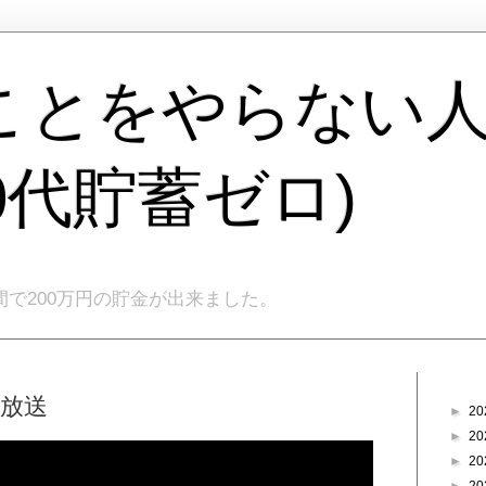
ことをやらない
40代貯蓄ゼロ)
間で200万円の貯金が出来ました。
ブログ
生放送
►
20
►
20
►
20