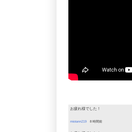
お疲れ様でした！
miotann219
8 時間前