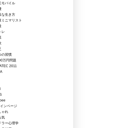
天モバイル
費
駄な生き方
技ミニマリスト
後
トレ
葉
欺
乏
つの習慣
00万円問題
ATEC 2011
EA
M
S
bee
メインページ
しゃれ
る気
ドラー心理学