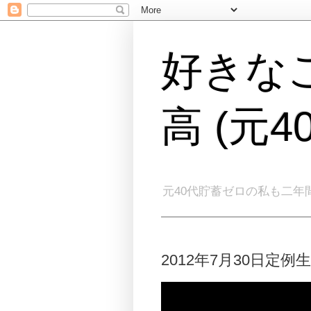
好きな
高 (元
元40代貯蓄ゼロの私も二年
2012年7月30日定例