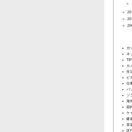
►
►
20
►
20
►
20
ラベル
ガ
ネ
TI
カ
生
ビ
仕
パ
ソ
海
節
ケ
健
音
IX