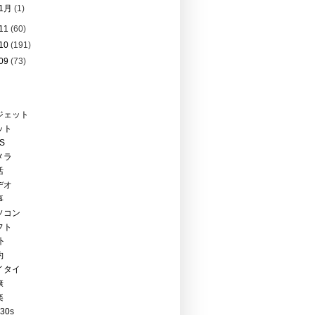
1月
(1)
11
(60)
10
(191)
09
(73)
ジェット
ット
PS
メラ
活
デオ
事
ソコン
フト
外
約
イタイ
康
楽
Y30s