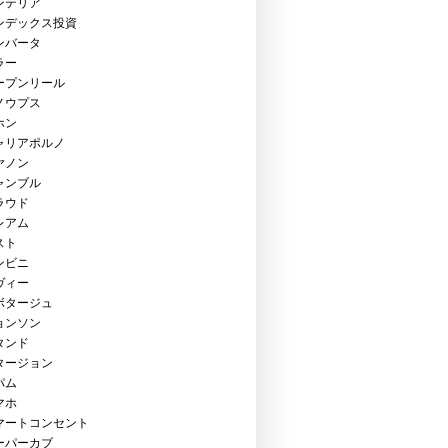
ンテリア
ンデックス投資
ンバータ
ラー
ープンリール
ノウプス
ホン
ャリアポルノ
ヤノン
ャンブル
ラウド
レアム
スト
ンビニ
ヴィー
ボタージュ
ョンソン
タンド
タージョン
パム
マホ
マートコンセント
ーパーカブ