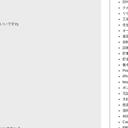
DI
ク
リ
工
たいいですね
生
オ
楽
自
話
貯
貯
集
Pow
iP
key
ボ
冗
大
投
清
4
Ca
FI