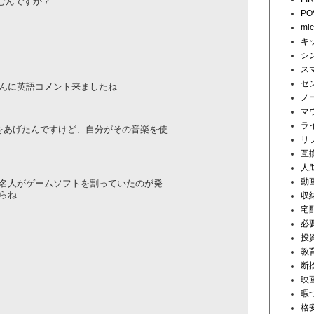
むんですか？
PO
mi
キ
シ
ス
セ
んに英語コメント来ましたね
ノ
マ
ラ
楽をあげたんですけど、自
­分がその音楽を使
リ
互
人
動
名人がゲームソフトを割ってい
­たのが発
らね
収
宅
必
投
教
断
映
暇
格安