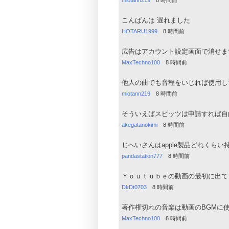
miotann219
8 時間前
こんばんは 遅れました
HOTARU1999
8 時間前
広告はアカウント設定画面で消せま
MaxTechno100
8 時間前
他人の曲でも音程をいじれば使用し
miotann219
8 時間前
そういえばスピッツは申請すれば自
akegatanokimi
8 時間前
じへいさんはapple製品どれくら
pandastation777
8 時間前
Ｙｏｕｔｕｂｅの動画の最初に出て
DkDt0703
8 時間前
著作権切れの音楽は動画のBGMに
MaxTechno100
8 時間前