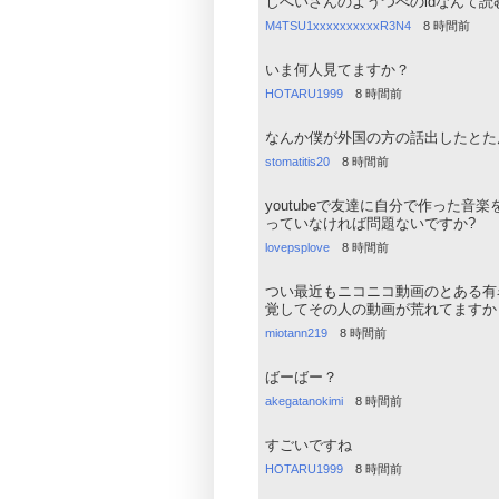
じへいさんのようつべのidなんて読
M4TSU1xxxxxxxxxxR3N4
8 時間前
いま何人見てますか？
HOTARU1999
8 時間前
なんか僕が外国の方の話出したとた
stomatitis20
8 時間前
youtubeで友達に自分で作った音
っていなければ問題ないですか?
lovepsplove
8 時間前
つい最近もニコニコ動画のとある有
覚してその人の動画が荒れてますか
miotann219
8 時間前
ばーばー？
akegatanokimi
8 時間前
すごいですね
HOTARU1999
8 時間前