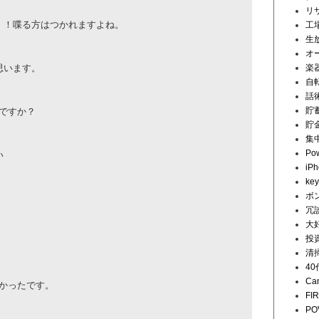
リ
！！喋る方はつかれますよね。
工
生
オ
思います。
楽
自
話
貯
ですか？
貯
集
Pow
い
iP
key
ボ
冗
大
投
清
4
Ca
かったです。
FI
PO