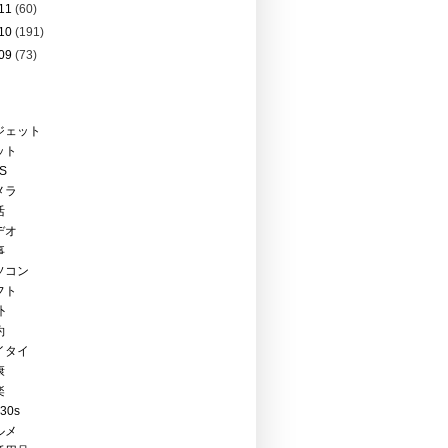
11
(60)
10
(191)
09
(73)
ジェット
ット
PS
メラ
活
デオ
事
ソコン
フト
外
約
イタイ
康
楽
Y30s
ルメ