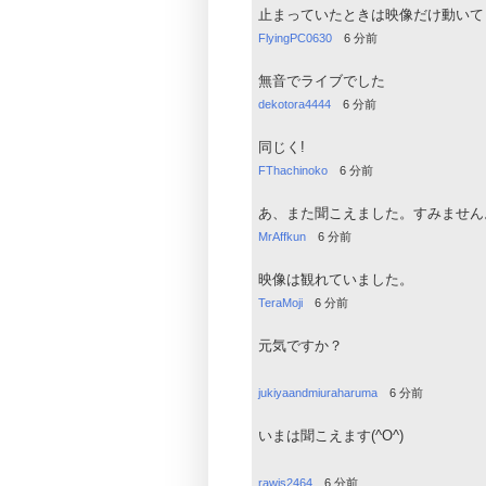
止まっていたときは映像だけ動いて
FlyingPC0630
6 分前
無音でライブでした
dekotora4444
6 分前
同じく!
FThachinoko
6 分前
あ、また聞こえました。すみません
MrAffkun
6 分前
映像は観れていました。
TeraMoji
6 分前
元気ですか？
jukiyaandmiuraharuma
6 分前
いまは聞こえます(^O^)
rawis2464
6 分前