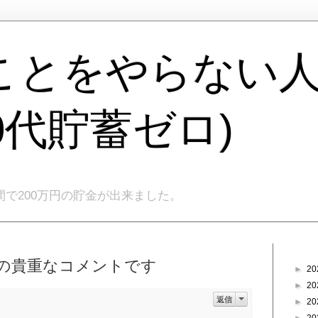
ことをやらない
40代貯蓄ゼロ)
間で200万円の貯金が出来ました。
ブログ
ライブの貴重なコメントです
►
20
►
20
返信
►
20