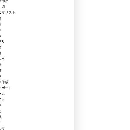
活用品
約術
ニマリスト
察
籍
コ
金
プリ
験
画
本市
味
書
物
類作成
ーボード
ーム
イク
除
去
気
Y
ルマ