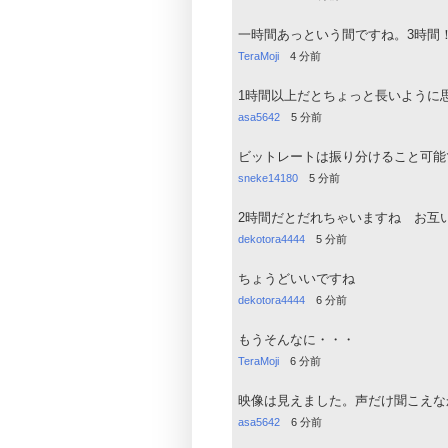
一時間あっという間ですね。3時間
TeraMoji
4 分前
1時間以上だとちょっと長いように
asa5642
5 分前
ビットレートは振り分けること可能
sneke14180
5 分前
2時間だとだれちゃいますね お互
dekotora4444
5 分前
ちょうどいいですね
dekotora4444
6 分前
もうそんなに・・・
TeraMoji
6 分前
映像は見えました。声だけ聞こえな
asa5642
6 分前