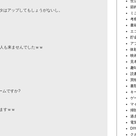
生
節
タはアップしてもしょうがない
­し。
ミ
考
書
エ
貯
ア
一人も来ませんでしたｗｗ
体
映
見
趣
読
買
書
ームですか?
キ
ゲ
マ
ますｗｗ
掃
過
電
DI
ク