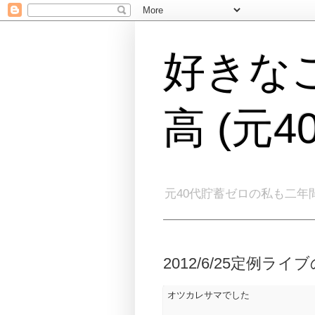
好きな
高 (元
元40代貯蓄ゼロの私も二年
2012/6/25定例
オツカレサマでした