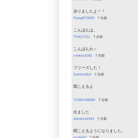
戻りましたよ＾＾
FlyingPC0630
7 分前
こんばんは。
TOKX7151
7 分前
こんばんわ～
sneke14180
7 分前
フリーズした！
Suemoridori
7 分前
聞こえるよ
TOMOYA8080
7 分前
出ました
dekotora4444
7 分前
聞こえるようになりました。
asa5642
7 分前