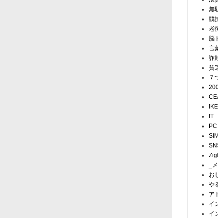
無
競
老
脳
言
詐
貧
７
20
CE
IK
IT
PC
SI
SN
Zig
_
お
や
ア
イ
イ