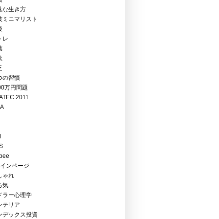
駄な生き方
技ミニマリスト
後
トレ
葉
欺
乏
つの習慣
00万円問題
ATEC 2011
EA
M
S
bee
メインページ
しゃれ
る気
ドラー心理学
ンテリア
ンデックス投資