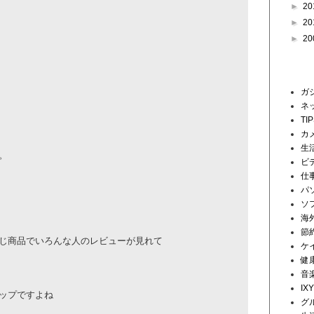
►
20
►
20
►
20
ラベル
ガ
ネ
TI
カ
生
。
ビ
仕
パ
ソ
海
節
じ商品でいろんな人のレビュー
­が見れて
ケ
健
音
IX
ップですよね
グ