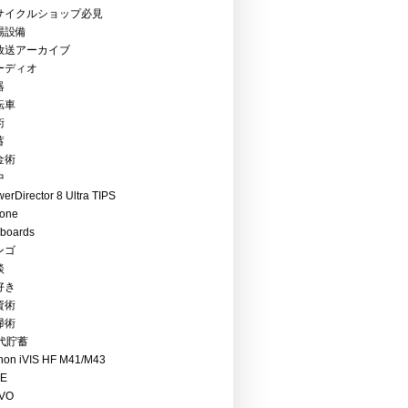
サイクルショップ必見
場設備
放送アーカイブ
ーディオ
器
転車
術
蓄
金術
中
erDirector 8 Ultra TIPS
hone
boards
ンゴ
談
好き
資術
掃術
0代貯蓄
non iVIS HF M41/M43
RE
VO