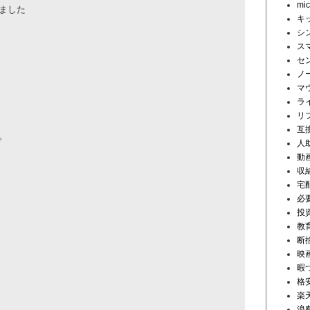
mi
ました
キ
シ
ス
セ
ノ
マ
ラ
リ
互
。
人
動
収
宅
必
投
教
断
映
暇
格安
楽
浪