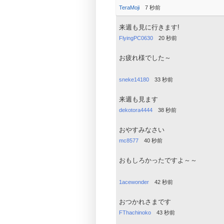
TeraMoji
7 秒前
来週も見に行きます!
FlyingPC0630
20 秒前
お疲れ様でした～
sneke14180
33 秒前
来週も見ます
dekotora4444
38 秒前
おやすみなさい
mc8577
40 秒前
おもしろかったですよ～～
1acewonder
42 秒前
おつかれさまです
FThachinoko
43 秒前