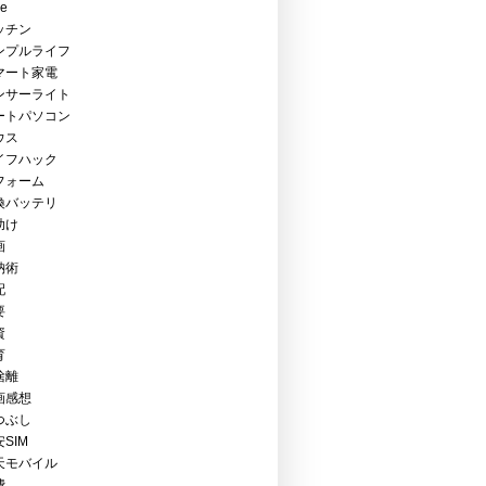
ce
ッチン
ンプルライフ
マート家電
ンサーライト
ートパソコン
ウス
イフハック
フォーム
換バッテリ
助け
画
納術
配
要
資
育
捨離
画感想
つぶし
SIM
天モバイル
費