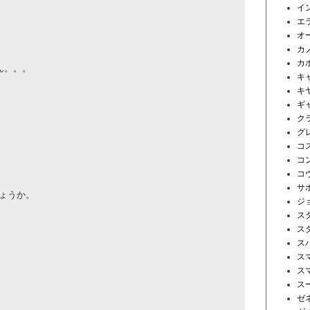
イ
エ
オ
カ
カ
ん。。。
キ
キ
ギ
ク
グ
コ
コ
コ
サ
ょうか。
ジ
ス
ス
ス
ス
ス
ス
ゼ