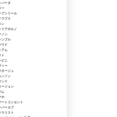
ンバータ
ラー
ープンリール
ノウプス
ホン
ャリアポルノ
ヤノン
ャンブル
ラウド
レアム
スト
ンビニ
ヴィー
ボタージュ
ョンソン
タンド
タージョン
パム
マホ
マートコンセント
ーパーカブ
ネラリスト