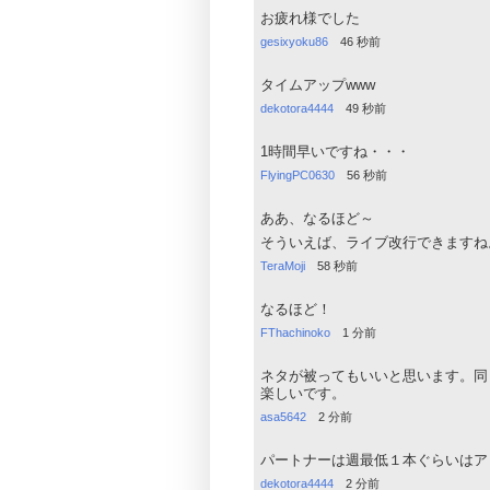
お疲れ様でした
gesixyoku86
46 秒前
タイムアップwww
dekotora4444
49 秒前
1時間早いですね・・・
FlyingPC0630
56 秒前
ああ、なるほど～
そういえば、ライブ改行できますね
TeraMoji
58 秒前
なるほど！
FThachinoko
1 分前
ネタが被ってもいいと思います。同
楽しいです。
asa5642
2 分前
パートナーは週最低１本ぐらいはア
dekotora4444
2 分前