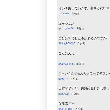
はい！困っています。面白くないネ
TeraMoji
3 分前
遅かったか
gesixyoku86
3 分前
自分は30分した事があるのですが
FlyingPC0630
3 分前
こんばんわー
gesixyoku86
3 分前
じへいさんのwebカメラって何フレ
mc8577
4 分前
１時間ですと、来週の楽しみも増し
takadwu
4 分前
なるほど～
sneke14180
4 分前