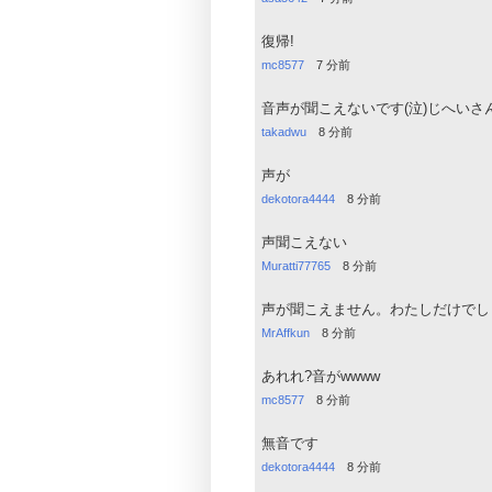
復帰!
mc8577
7 分前
音声が聞こえないです(泣)じへいさ
takadwu
8 分前
声が
dekotora4444
8 分前
声聞こえない
Muratti77765
8 分前
声が聞こえません。わたしだけでし
MrAffkun
8 分前
あれれ?音がwwww
mc8577
8 分前
無音です
dekotora4444
8 分前